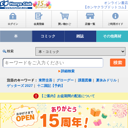
オンライン書店
【ホンヤクラブドットコム】
ログイン
会員登録
買い物かご
店舗一覧
ご利用ガイド
本
コミック
雑誌
その他商材
検索
詳細検索
注目のキーワード：
東野圭吾
｜
グローグー
｜
課題図書
｜
夏休みドリル
｜
ゲッターズ 2027
｜
十二国記【予約】
【ご案内】お盆期間の配送について