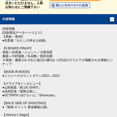
注文いただけません。入荷
お知らせにご登録下さい
内容情報
内容情報
[日販商品データベースより]
【表紙・巻頭】
●目黒蓮『わたしの幸せな結婚』
【9 BOARD PINUP】
表面＝目黒蓮／ジェシー／大西流星
裏面＝中村嶺亜／矢花黎／黒田光輝
※表面・裏面それぞれに縦3点×横3点＝計9点のグラビアが掲載される厚紙ピン
ナップ
【BOOK IN BOOK】
●ジャニーズカウントダウン2022→2023
【グラビア&インタビュー】
●山田裕貴『BLUE GIANT』
●北村匠海『星降る夜に』
●OCTPATH 1stアルバム『Showcase』
【BACK SIDE OF SHOOTING】
●『映画 ネメシス 黄金螺旋の謎』
【Johnny’s Stage】