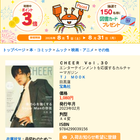
トップページ
>
本・コミック
>
ムック
>
映画・アニメ
>
その他
ＣＨＥＥＲ Ｖｏｌ．３０
エンターテインメントを応援するカルチャ
ーマガジン
ＴＪ ＭＯＯＫ
目黒蓮
宝島社
価格
1,080円
発行年月
2023年02月
判型
Ａ４変
ISBN
9784299039156
在庫状況
：品切れのためご