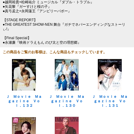
●越岡裕貴×松崎祐介 ミュージカル『ダブル・トラブル』
●矢花黎『ガーすけと桜の子』
●真弓孟之×永岡蓮王『アンビリーバボー』
【STAGE REPORT】
●THE GREATEST SHOW-NEN 舞台『ガチでネバーエンディングなストーリ
ぃ!』
【Final Special】
●永瀬廉『映画ドラえもん のび太と空の理想郷』
この商品をご覧のお客様は、こんな商品もチェックしています。
Ｊ Ｍｏｖｉｅ Ｍａ
Ｊ Ｍｏｖｉｅ Ｍａ
Ｊ Ｍｏｖｉｅ Ｍａ
ｇａｚｉｎｅ Ｖｏ
ｇａｚｉｎｅ Ｖｏ
ｇａｚｉｎｅ Ｖｏ
ｌ．１３２
ｌ．１３０
ｌ．１３１