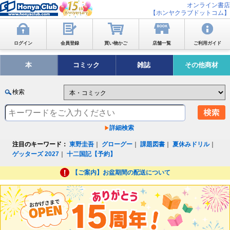
オンライン書店
【ホンヤクラブドットコム】
ログイン
会員登録
買い物かご
店舗一覧
ご利用ガイド
本
コミック
雑誌
その他商材
検索
詳細検索
注目のキーワード：
東野圭吾
｜
グローグー
｜
課題図書
｜
夏休みドリル
｜
ゲッターズ 2027
｜
十二国記【予約】
【ご案内】お盆期間の配送について