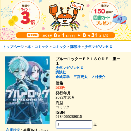
トップページ
>
本・コミック
>
コミック
>
講談社
>
少年マガジンＫＣ
ブルーロックーＥＰＩＳＯＤＥ 凪ー
１
少年マガジンＫＣ
講談社
金城宗幸
三宮宏太
ノ村優介
価格
528円
発行年月
2022年10月
判型
コミック
ISBN
9784065289815
点
在庫状況
：在庫あり（1～2