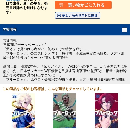
日で出荷、新刊の場合、発
売日以降のお届けになりま
す）
内容情報
内容情報
[日販商品データベースより]
『天才』は見つける者がいて初めてその輪郭を成す──。
『ブルーロック』公式スピンオフ！ 原作者・金城宗幸が自ら綴る、天才・凪
誠士郎が主役のもう一つの“青い監獄”物語!!
凪 誠士郎、高校2年生。「めんどくさい」が口グセの少年は、日々を無気力に生
きていた。日本サッカーのW杯優勝を目指す育成寮“青い監獄”と、相棒・御影玲
王がその才能を見つけ出すまでは──。
『ブルーロック』原作者・金城宗幸が自ら贈る、天才・凪 誠士郎物語堂々開幕!!
この商品をご覧のお客様は、こんな商品もチェックしています。