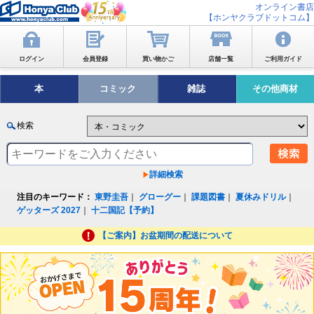
オンライン書店
【ホンヤクラブドットコム】
ログイン
会員登録
買い物かご
店舗一覧
ご利用ガイド
本
コミック
雑誌
その他商材
検索
詳細検索
注目のキーワード：
東野圭吾
｜
グローグー
｜
課題図書
｜
夏休みドリル
｜
ゲッターズ 2027
｜
十二国記【予約】
【ご案内】お盆期間の配送について