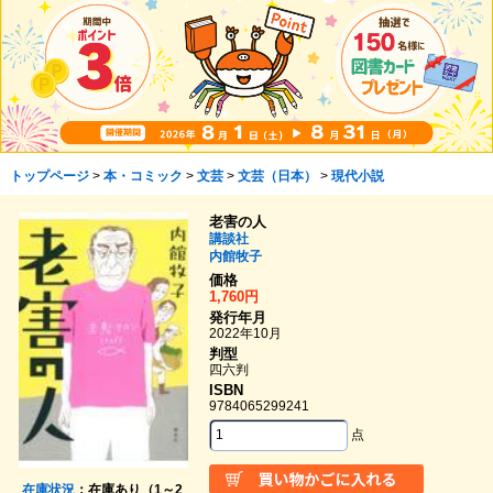
トップページ
>
本・コミック
>
文芸
>
文芸（日本）
>
現代小説
老害の人
講談社
内館牧子
価格
1,760円
発行年月
2022年10月
判型
四六判
ISBN
9784065299241
点
在庫状況
：在庫あり（1～2