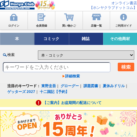
オンライン書店
【ホンヤクラブドットコム】
ログイン
会員登録
買い物かご
店舗一覧
ご利用ガイド
本
コミック
雑誌
その他商材
検索
詳細検索
注目のキーワード：
東野圭吾
｜
グローグー
｜
課題図書
｜
夏休みドリル
｜
ゲッターズ 2027
｜
十二国記【予約】
【ご案内】お盆期間の配送について