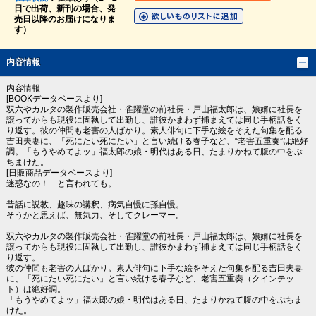
日で出荷、新刊の場合、発
売日以降のお届けになりま
す）
内容情報
内容情報
[BOOKデータベースより]
双六やカルタの製作販売会社・雀躍堂の前社長・戸山福太郎は、娘婿に社長を
譲ってからも現役に固執して出勤し、誰彼かまわず捕まえては同じ手柄話をく
り返す。彼の仲間も老害の人ばかり。素人俳句に下手な絵をそえた句集を配る
吉田夫妻に、「死にたい死にたい」と言い続ける春子など、“老害五重奏”は絶好
調。「もうやめてよッ」福太郎の娘・明代はある日、たまりかねて腹の中をぶ
ちまけた。
[日販商品データベースより]
迷惑なの！ と言われても。
昔話に説教、趣味の講釈、病気自慢に孫自慢。
そうかと思えば、無気力、そしてクレーマー。
双六やカルタの製作販売会社・雀躍堂の前社長・戸山福太郎は、娘婿に社長を
譲ってからも現役に固執して出勤し、誰彼かまわず捕まえては同じ手柄話をく
り返す。
彼の仲間も老害の人ばかり。素人俳句に下手な絵をそえた句集を配る吉田夫妻
に、「死にたい死にたい」と言い続ける春子など、老害五重奏（クインテッ
ト）は絶好調。
「もうやめてよッ」福太郎の娘・明代はある日、たまりかねて腹の中をぶちま
けた。