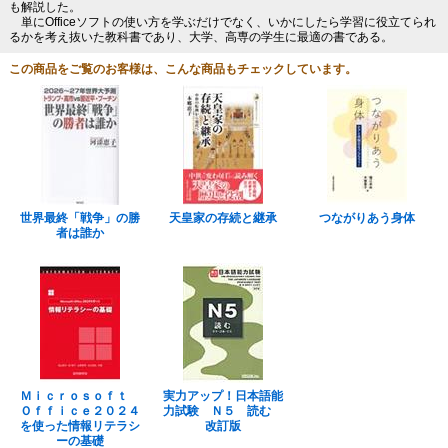
も解説した。
単にOfficeソフトの使い方を学ぶだけでなく、いかにしたら学習に役立てられ
るかを考え抜いた教科書であり、大学、高専の学生に最適の書である。
この商品をご覧のお客様は、こんな商品もチェックしています。
世界最終「戦争」の勝
天皇家の存続と継承
つながりあう身体
者は誰か
Ｍｉｃｒｏｓｏｆｔ
実力アップ！日本語能
Ｏｆｆｉｃｅ２０２４
力試験 Ｎ５ 読む
を使った情報リテラシ
改訂版
ーの基礎