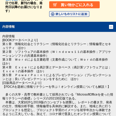
日で出荷、新刊の場合、発
売日以降のお届けになりま
す）
内容情報
内容情報
[BOOKデータベースより]
第１章 情報化社会とリテラシー（情報化社会とリテラシー；情報倫理とセキ
ュリティ ほか）
第２章 ソフトウェアの基本操作（Ｗｉｎｄｏｗｓ１１の基本操作；アプリケ
ーションソフトの共通基本操作）
第３章 Ｗｏｒｄによる文書処理（文書作成について；Ｗｏｒｄの基本操作
ほか）
第４章 Ｅｘｃｅｌによる表計算とデータベース（表計算ソフトウェアとは；
Ｅｘｃｅｌの基本操作 ほか）
第５章 ＰｏｗｅｒＰｏｉｎｔによるプレゼンテーション（プレゼンテーショ
ンとは；良いプレゼンテーションをするために ほか）
[日販商品データベースより]
【PDCAを題材に情報リテラシーを学ぶ！オンライン授業についても解説！】
多くの大学・高専で教科書として採用されている『MicrosoftOfficeを使った情
報リテラシーの基礎』シリーズの2021対応版である。
本書は、大変好評な2019版のコンセプトを踏襲し、レポートの書き方、発表
の仕方、情報分析手順、情報倫理を具体的に解説する。また、地域と共に行う
プロジェクトを想定し、プロジェクト学習のイメージを初学年次から体験でき
るように工夫している。加えて、コロナ禍で普及したオンライン授業について