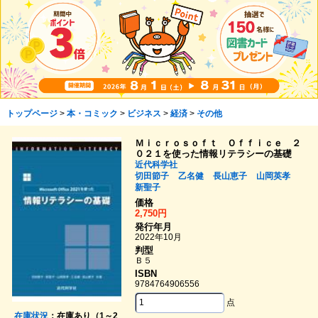
トップページ
>
本・コミック
>
ビジネス
>
経済
>
その他
Ｍｉｃｒｏｓｏｆｔ Ｏｆｆｉｃｅ ２
０２１を使った情報リテラシーの基礎
近代科学社
切田節子
乙名健
長山恵子
山岡英孝
新聖子
価格
2,750円
発行年月
2022年10月
判型
Ｂ５
ISBN
9784764906556
点
在庫状況
：在庫あり（1～2