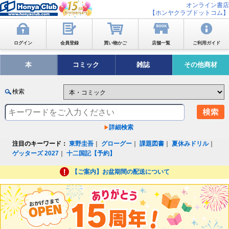
オンライン書店
【ホンヤクラブドットコム】
ログイン
会員登録
買い物かご
店舗一覧
ご利用ガイド
本
コミック
雑誌
その他商材
検索
詳細検索
注目のキーワード：
東野圭吾
｜
グローグー
｜
課題図書
｜
夏休みドリル
｜
ゲッターズ 2027
｜
十二国記【予約】
【ご案内】お盆期間の配送について