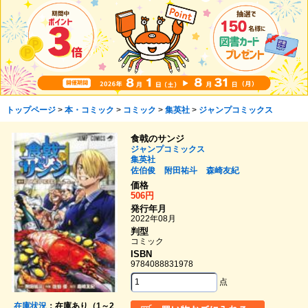
トップページ
>
本・コミック
>
コミック
>
集英社
>
ジャンプコミックス
食戟のサンジ
ジャンプコミックス
集英社
佐伯俊
附田祐斗
森崎友紀
価格
506円
発行年月
2022年08月
判型
コミック
ISBN
9784088831978
点
在庫状況
：在庫あり（1～2