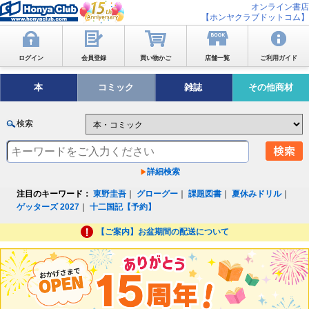
オンライン書店
【ホンヤクラブドットコム】
ログイン
会員登録
買い物かご
店舗一覧
ご利用ガイド
本
コミック
雑誌
その他商材
検索
詳細検索
注目のキーワード：
東野圭吾
｜
グローグー
｜
課題図書
｜
夏休みドリル
｜
ゲッターズ 2027
｜
十二国記【予約】
【ご案内】お盆期間の配送について