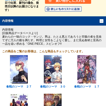
日で出荷、新刊の場合、発
売日以降のお届けになりま
す）
内容情報
内容情報
[日販商品データベースより]
麦わらの一味のコック・サンジ。男は、たとえ悪人であろうと空腹の者を見捨
てずに万人の腹を満たす。料理と女性をこよなく愛し、まだ見ぬ食材と至高の
一品を追い求める「ONE PIECE」スピンオフ!!
この商品をご覧のお客様は、こんな商品もチェックしています。
食戟のソーマ ２７
食戟のソーマ ３０
食戟のソーマ １７