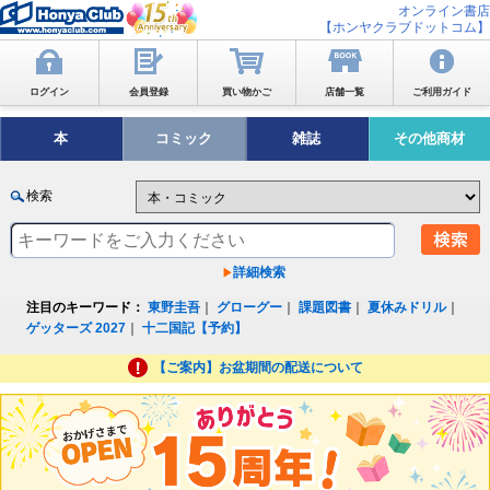
オンライン書店
【ホンヤクラブドットコム】
ログイン
会員登録
買い物かご
店舗一覧
ご利用ガイド
本
コミック
雑誌
その他商材
検索
詳細検索
注目のキーワード：
東野圭吾
｜
グローグー
｜
課題図書
｜
夏休みドリル
｜
ゲッターズ 2027
｜
十二国記【予約】
【ご案内】お盆期間の配送について