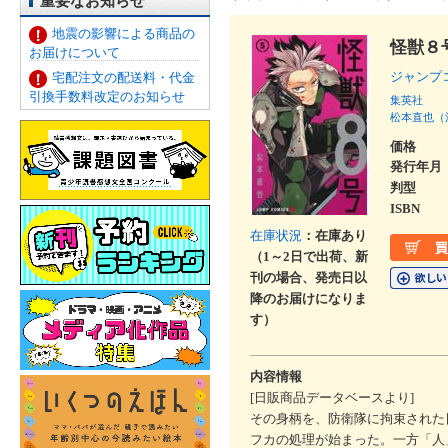
重要なお知らせ
地震の影響による商品の
怪獣８
お届けについて
ジャンプ
宅配注文の配送料・代金
引換手数料改定のお知らせ
集英社
松本直也（
価格
発行年月
判型
ISBN
在庫状況
：在庫あり
（1～2日で出荷、新
刊の場合、発売日以
降のお届けになりま
す）
内容情報
[日販商品データベースより]
その身柄を、防衛隊に拘束された
フカの処理が始まった。一方「人」