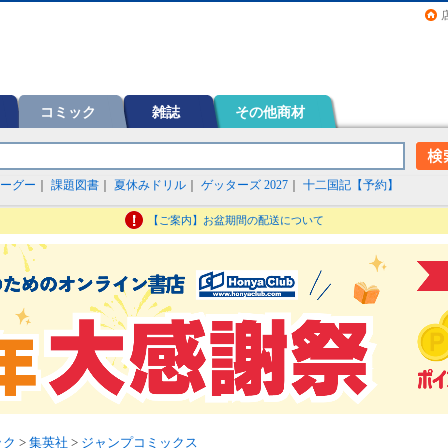
画（コミック）など在庫も充実
コミック
雑誌
その他商材
ーグー
｜
課題図書
｜
夏休みドリル
｜
ゲッターズ 2027
｜
十二国記【予約】
【ご案内】お盆期間の配送について
ック
>
集英社
>
ジャンプコミックス