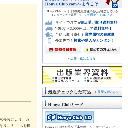
Honya Club.comへようこそ
Honya Club.comは日本出版販売株式会社が運営している
インターネット書店です。
ご利用ガイドはこちら
サイトで注文&
書店受け取り送料無料
宅配なら3,000円以上で
送料無料！
予約も取り寄せも
業界屈指の在庫量
外出先でも
検索や購入がカンタン！
店舗一覧はこちら
最近チェックした商品
履歴を残さない
Honya Clubカード
宮長官により、カ
…!? ──己を律
Honya Clubはお得な「本のポイントサービス」で