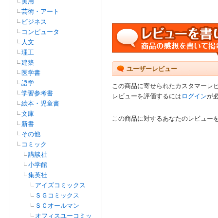
実用
芸術・アート
ビジネス
コンピュータ
人文
理工
建築
ユーザーレビュー
医学書
語学
この商品に寄せられたカスタマーレ
学習参考書
レビューを評価するには
ログイン
が
絵本・児童書
文庫
この商品に対するあなたのレビュー
新書
その他
コミック
講談社
小学館
集英社
アイズコミックス
ＳＧコミックス
ＳＣオールマン
オフィスユーコミッ