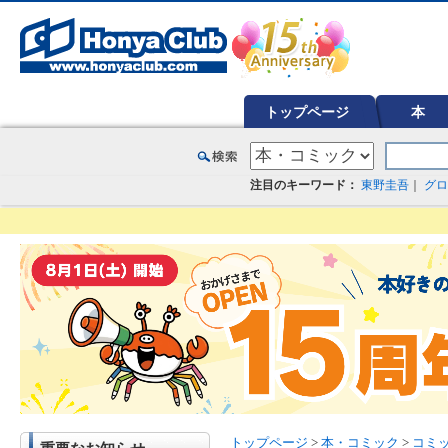
オンライン書店【ホンヤクラブ】はお好きな本屋での受け取りで送料無料！新刊予約・通販も。本（書籍）、雑誌、漫
トップページ
本
注目のキーワード：
東野圭吾
｜
グロ
トップページ
>
本・コミック
>
コミ