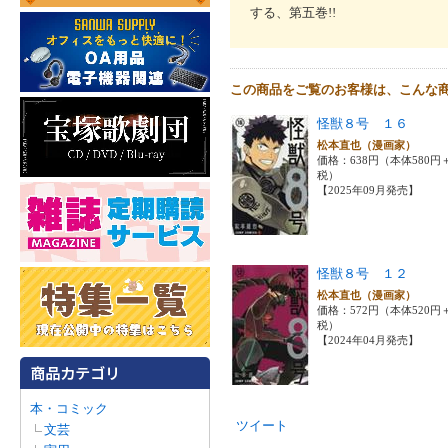
する、第五巻!!
この商品をご覧のお客様は、こんな
怪獣８号 １６
松本直也（漫画家）
価格：638円（本体580円
税）
【2025年09月発売】
怪獣８号 １２
松本直也（漫画家）
価格：572円（本体520円
税）
【2024年04月発売】
本・コミック
ツイート
文芸