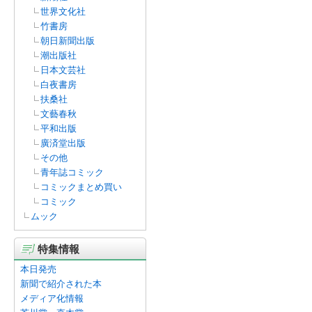
世界文化社
竹書房
朝日新聞出版
潮出版社
日本文芸社
白夜書房
扶桑社
文藝春秋
平和出版
廣済堂出版
その他
青年誌コミック
コミックまとめ買い
コミック
ムック
特集情報
本日発売
新聞で紹介された本
メディア化情報