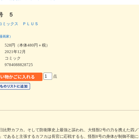
号 ５
コミックス ＰＬＵＳ
漫画家）
528円（本体480円＋税）
2021年12月
コミック
9784088828725
点
日比野カフカ。そして防衛隊史上最強と謳われ、大怪獣2号の力を携えた四ノ
であると主張するカフカは長官に応戦するも、怪獣8号の身体が制御不能になり