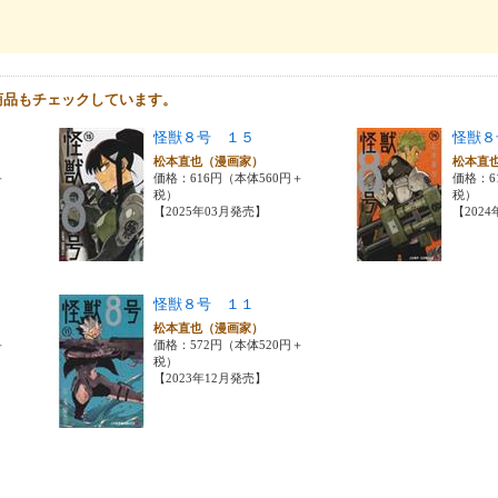
商品もチェックしています。
怪獣８号 １５
怪獣８
松本直也（漫画家）
松本直
＋
価格：616円（本体560円＋
価格：6
税）
税）
【2025年03月発売】
【202
怪獣８号 １１
松本直也（漫画家）
＋
価格：572円（本体520円＋
税）
【2023年12月発売】