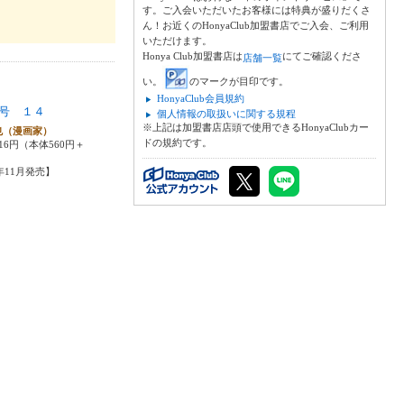
す。ご入会いただいたお客様には特典が盛りだくさ
ん！お近くのHonyaClub加盟書店でご入会、ご利用
いただけます。
Honya Club加盟書店は
にてご確認くださ
店舗一覧
い。
のマークが目印です。
HonyaClub会員規約
号 １４
個人情報の取扱いに関する規程
※上記は加盟書店店頭で使用できるHonyaClubカー
也（漫画家）
ドの規約です。
16円（本体560円＋
4年11月発売】