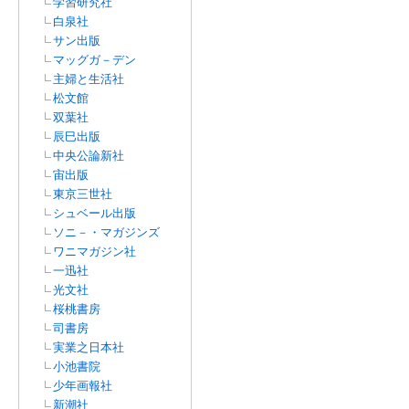
学習研究社
白泉社
サン出版
マッグガ－デン
主婦と生活社
松文館
双葉社
辰巳出版
中央公論新社
宙出版
東京三世社
シュベール出版
ソニ－・マガジンズ
ワニマガジン社
一迅社
光文社
桜桃書房
司書房
実業之日本社
小池書院
少年画報社
新潮社