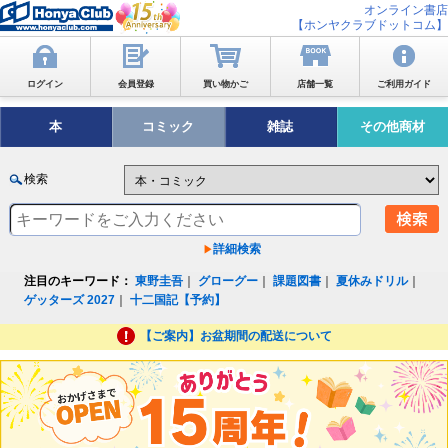
オンライン書店
【ホンヤクラブドットコム】
ログイン
会員登録
買い物かご
店舗一覧
ご利用ガイド
本
コミック
雑誌
その他商材
検索
詳細検索
注目のキーワード：
東野圭吾
｜
グローグー
｜
課題図書
｜
夏休みドリル
｜
ゲッターズ 2027
｜
十二国記【予約】
【ご案内】お盆期間の配送について