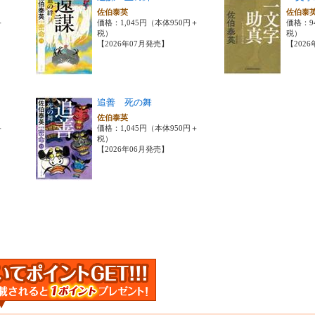
佐伯泰英
佐伯泰
＋
価格：1,045円（本体950円＋
価格：9
税）
税）
【2026年07月発売】
【202
追善 死の舞
佐伯泰英
＋
価格：1,045円（本体950円＋
税）
【2026年06月発売】