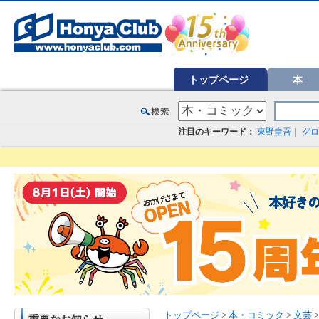
オンライン書店【ホンヤクラブ】はお好きな本屋での受け取りで送料無料！新刊予約・通販も。本（書籍）、雑誌、漫
トップページ
本
注目のキーワード：
東野圭吾
｜
グロ
トップページ
>
本・コミック
>
文芸