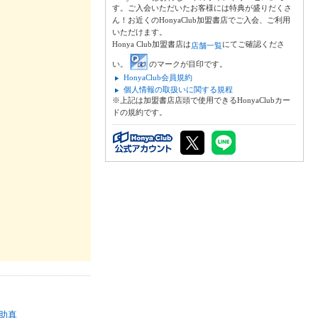
す。ご入会いただいたお客様には特典が盛りだくさ
ん！お近くのHonyaClub加盟書店でご入会、ご利用
いただけます。
Honya Club加盟書店は
にてご確認くださ
店舗一覧
い。
のマークが目印です。
HonyaClub会員規約
個人情報の取扱いに関する規程
※上記は加盟書店店頭で使用できるHonyaClubカー
ドの規約です。
助真