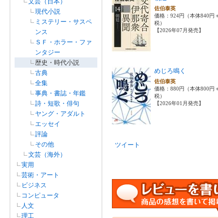
文芸（日本）
佐伯泰英
現代小説
価格：924円（本体840円
ミステリー・サスペ
税）
【2026年07月発売】
ンス
ＳＦ・ホラー・ファ
ンタジー
歴史・時代小説
めじろ鳴く
古典
佐伯泰英
全集
価格：880円（本体800円
事典・書誌・年鑑
税）
詩・短歌・俳句
【2026年01月発売】
ヤング・アダルト
エッセイ
評論
その他
ツイート
文芸（海外）
実用
芸術・アート
ビジネス
コンピュータ
人文
理工