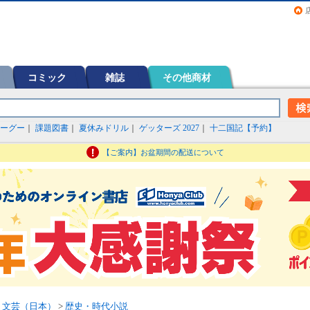
画（コミック）など在庫も充実
コミック
雑誌
その他商材
ーグー
｜
課題図書
｜
夏休みドリル
｜
ゲッターズ 2027
｜
十二国記【予約】
【ご案内】お盆期間の配送について
>
文芸（日本）
>
歴史・時代小説