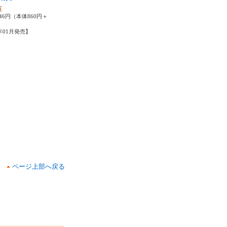
英
46円（本体860円＋
6年01月発売】
ページ上部へ戻る