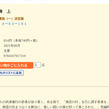
蝉 上
勝負（一）決定版
 さー６３ー１６１
814円（本体740円＋税）
2021年08月
文庫
9784167917319
点
人の武者修行の若者が辿り着く。名を捨て、「無言の行」を己に課す若者を
。精霊の住まう山々を舞台に、激しい闘いの幕が切って落とされた…。長編