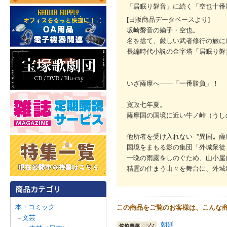
「居眠り磐音」に続く「空也十番
[日販商品データベースより]
坂崎磐音の嫡子・空也。
名を捨て、厳しい武者修行の旅に
長編時代小説の金字塔「居眠り磐
いざ薩摩へ――「一番勝負」！
寛政七年夏。
薩摩国の国境に近い牛ノ峠（うし
他所者を受け入れない〝異国〟薩
国境をまもる影の集団「外城衆徒
一晩の雨露をしのぐため、山小屋
精霊の住まう山々を舞台に、外城
本・コミック
この商品をご覧のお客様は、こんな
文芸
朝廷