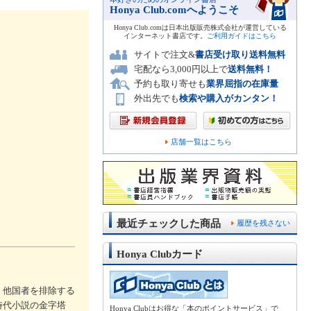
Honya Club.comへようこそ
Honya Club.comは日本出版販売株式会社が運営している
インターネット書店です。
ご利用ガイドはこちら
サイトで注文&
書店受け取り送料無料
宅配なら3,000円以上で
送料無料！
予約も取り寄せも
業界屈指の在庫量
外出先でも
検索や購入がカンタン！
店舗一覧はこちら
最近チェックした商品
履歴を残さない
Honya Clubカード
、他国者を排除する
時代小説の金字塔
Honya Clubはお得な「本のポイントサービス」で