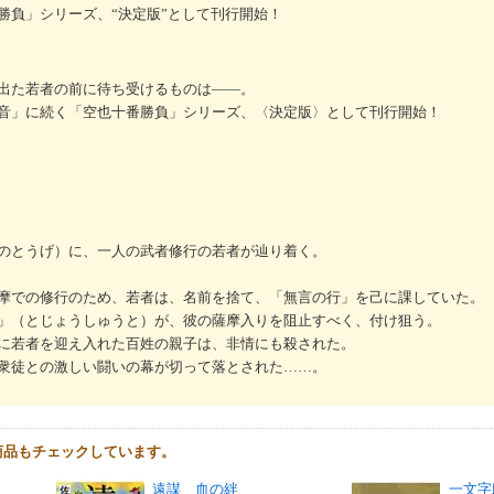
勝負」シリーズ、“決定版”として刊行開始！
出た若者の前に待ち受けるものは――。
音」に続く「空也十番勝負」シリーズ、〈決定版〉として刊行開始！
のとうげ）に、一人の武者修行の若者が辿り着く。
摩での修行のため、若者は、名前を捨て、「無言の行」を己に課していた。
」（とじょうしゅうと）が、彼の薩摩入りを阻止すべく、付け狙う。
に若者を迎え入れた百姓の親子は、非情にも殺された。
衆徒との激しい闘いの幕が切って落とされた……。
商品もチェックしています。
遠謀 血の絆
一文字