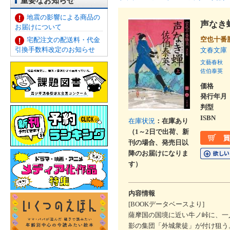
重要なお知らせ
地震の影響による商品の
声なき
お届けについて
空也十番
宅配注文の配送料・代金
引換手数料改定のお知らせ
文春文庫
文藝春秋
佐伯泰英
価格
発行年月
判型
ISBN
在庫状況
：在庫あり
（1～2日で出荷、新
刊の場合、発売日以
降のお届けになりま
す）
内容情報
[BOOKデータベースより]
薩摩国の国境に近い牛ノ峠に、一
影の集団「外城衆徒」が付け狙う