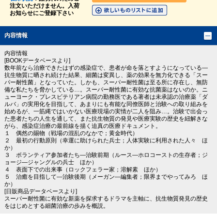
注文いただけません。入荷
お知らせにご登録下さい
内容情報
内容情報
[BOOKデータベースより]
数年前なら治療できたはずの感染症で、患者が命を落とすようになっている―
抗生物質に晒され続けた結果、細菌は変異し、薬の効果を無力化できる「スー
パー耐性菌」となっていた。しかも、スーパー耐性菌は至る所に存在し、無防
備な私たちを脅かしている…。スーパー耐性菌に有効な抗菌薬はないのか。ニ
ューヨーク・プレスビテリアン病院の勤務医である著者は未承認の治療薬「ダ
ルバ」の実用化を目指して、あまりにも有能な同僚医師と治験への取り組みを
始めるが、一筋縄ではいかない医療現場の実情が二人を阻み…。治験で出会っ
た患者たちの人生を通して、また抗生物質の発見や医療実験の歴史を紐解きな
がら、感染症治療の最前線を描く迫真の医療ドキュメント。
１ 偶然の賜物（戦場の混乱のなかで；黄金時代）
２ 最初の行動原則（幸運に助けられた兵士；人体実験に利用された人々 ほ
か）
３ ボランティア参加者たち―治験前期（ルース―ホロコーストの生存者；ジ
ョージ―ジャングルの兵士 ほか）
４ 表面下での出来事（ロックフェラー家；溶解素 ほか）
５ 治癒を目指して―治験後期（メーガン―編集者；限界までやってみろ ほ
か）
[日販商品データベースより]
スーパー耐性菌に有効な新薬を探求するドラマを主軸に、抗生物質発見の歴史
をはじめとする細菌治療の歩みを概説。