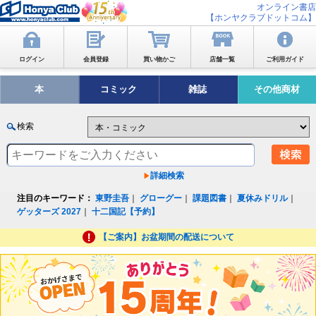
オンライン書店
【ホンヤクラブドットコム】
ログイン
会員登録
買い物かご
店舗一覧
ご利用ガイド
本
コミック
雑誌
その他商材
検索
詳細検索
注目のキーワード：
東野圭吾
｜
グローグー
｜
課題図書
｜
夏休みドリル
｜
ゲッターズ 2027
｜
十二国記【予約】
【ご案内】お盆期間の配送について