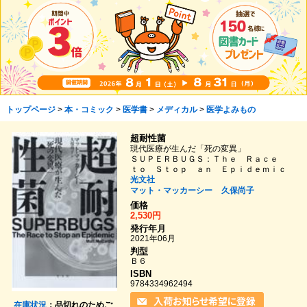
トップページ
>
本・コミック
>
医学書
>
メディカル
>
医学よみもの
超耐性菌
現代医療が生んだ「死の変異」
ＳＵＰＥＲＢＵＧＳ：Ｔｈｅ Ｒａｃｅ
ｔｏ Ｓｔｏｐ ａｎ Ｅｐｉｄｅｍｉｃ
光文社
マット・マッカーシー
久保尚子
価格
2,530円
発行年月
2021年06月
判型
Ｂ６
ISBN
9784334962494
在庫状況
：品切れのためご