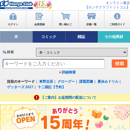
オンライン書店
【ホンヤクラブドットコム】
ログイン
会員登録
買い物かご
店舗一覧
ご利用ガイド
本
コミック
雑誌
その他商材
検索
詳細検索
注目のキーワード：
東野圭吾
｜
グローグー
｜
課題図書
｜
夏休みドリル
｜
ゲッターズ 2027
｜
十二国記【予約】
【ご案内】お盆期間の配送について