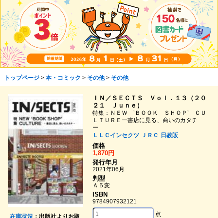
トップページ
>
本・コミック
>
その他
>
その他
ＩＮ／ＳＥＣＴＳ Ｖｏｌ．１３（２０
２１ Ｊｕｎｅ）
特集：ＮＥＷ ’ＢＯＯＫ ＳＨＯＰ’ ＣＵ
ＬＴＵＲＥー書店に見る、商いのカタチ
ー
ＬＬＣインセクツ
ＪＲＣ
日教販
価格
1,870円
発行年月
2021年06月
判型
Ａ５変
ISBN
9784907932121
点
在庫状況
：出版社よりお取