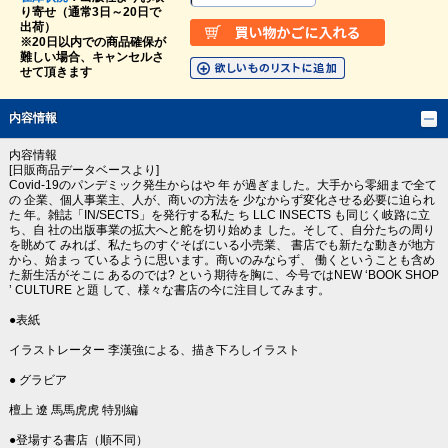
り寄せ（通常3日～20日で
出荷）
※20日以内での商品確保が
難しい場合、キャンセルさ
せて頂きます
内容情報
内容情報
[日販商品データベースより]
Covid-19のパンデミック発生からはや 年 が過ぎました。大手から零細まで全て
の 企業、個人事業主、人が、商いの方法を 少なからず変化させる必要に迫られ
た 年。雑誌「IN/SECTS」を発行する私た ち LLC INSECTS も同じく岐路に立
ち、自 社の出版事業の拡大へと舵を切り始めま した。そして、自分たちの周り
を眺めて みれば、私たちのすぐそばにいる小売業、 書店でも新たな動きが地方
から、始まっ ているように思います。商いのみならず、 働くということも含め
た新生活がそこに あるのでは? という期待を胸に、今号ではNEW ‘BOOK SHOP
’ CULTURE と題 して、様々な書店の今に注目してみます。
●表紙
イラストレーター 李漢強による、描き下ろしイラスト
● グラビア
檀上 遼 馬馬虎虎 特別編
●登場する書店（順不同）