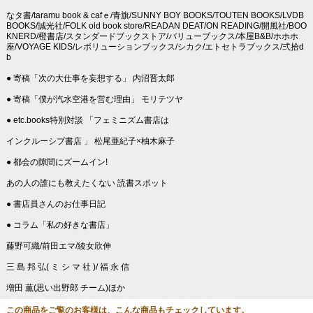
なタ書/taramu book & cafｅ/青旗/SUNNY BOY BOOKS/TOUTEN BOOKS/LVDB
BOOKS/誠光社/FOLK old book store/READAN DEAT/ON READING/開風社/BOO
KNERD/橙書店/スタンダードブックストア/バリューブックス/本屋B&B/ホホホ
座/VOYAGE KIDS/レボリューションブックス/シカク/エトセトラブックス/弍拾d
b
● 寄稿「次の大仕事を妄想する」 内沼晋太郎
● 寄稿「僕が汽水空港を営む理由」 モリテツヤ
● etc.books特別対談 「フェミニズム書店は
インクルーシブ書店 」 松尾亜紀子×柚木麻子
● 都会の隙間にズームイン!
あの人の誰にも教えたくない 読書スポット
● 書店員さんのお仕事日記
● コラム「私の好きな書店」
藤野可織/前田エマ/綾女欣伸
三 島 邦 弘( ミ シ マ 社 )/ 福 永 信
増田 薫(思い出野郎 チーム)ほか
この商品をご覧のお客様は、こんな商品もチェックしています。