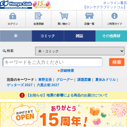
オンライン書店
【ホンヤクラブドットコム】
ログイン
会員登録
買い物かご
店舗一覧
ご利用ガイド
本
コミック
雑誌
その他商材
検索
詳細検索
注目のキーワード：
東野圭吾
｜
グローグー
｜
課題図書
｜
夏休みドリル
｜
ゲッターズ 2027
｜
六星占術 2027
【お知らせ】地震の影響による商品のお届けについて