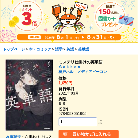
トップページ
>
本・コミック
>
語学
>
英語
>
英単語
ミステリ仕掛けの英単語
Ｇａｋｋｅｎ
桃戸ハル
メディアビーコン
価格
1,650円
発行年月
2021年03月
判型
Ｂ６
ISBN
9784053051905
点
在庫状況
：在庫あり（1～2