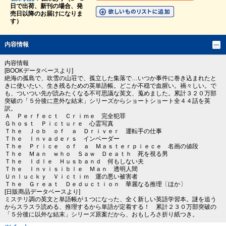
日で出荷、新刊の場合、発
売日以降のお届けになりま
す）
内容情報
内容情報
[BOOKデータベースより]
絶海の孤島で、吹雪の山荘で、孤立した集落で…いつか事件に巻き込まれたと
きに使いたい、生き残るための英単語帳。どこか不穏で血腥い。禍々しい。で
も、ついつい先が読みたくなる不可思議な英文、蒐めました。累計３２０万部
突破の「５分後に意外な結末」シリーズからショートショート全４４話を英
訳。
Ａ Ｐｅｒｆｅｃｔ Ｃｒｉｍｅ 完全犯罪
Ｇｈｏｓｔ Ｐｉｃｔｕｒｅ 心霊写真
Ｔｈｅ Ｊｏｂ ｏｆ ａ Ｄｒｉｖｅｒ 運転手の仕事
Ｔｈｅ Ｉｎｖａｄｅｒｓ インベーダー
Ｔｈｅ Ｐｒｉｃｅ ｏｆ ａ Ｍａｓｔｅｒｐｉｅｃｅ 名画の値段
Ｔｈｅ Ｍａｎ ｗｈｏ Ｓａｗ Ｄｅａｔｈ 死を視る男
Ｔｈｅ Ｉｄｌｅ Ｈｕｓｂａｎｄ 何もしない夫
Ｔｈｅ Ｉｎｖｉｓｉｂｌｅ Ｍａｎ 透明人間
Ｕｎｌｕｃｋｙ Ｖｉｃｔｉｍ 運の悪い被害者
Ｔｈｅ Ｇｒｅａｔ Ｄｅｄｕｃｔｉｏｎ 華麗なる推理〔ほか〕
[日販商品データベースより]
ミステリ調の英文と単語帳が１つになった、全く新しい英語学習本。謎を追う
からスラスラ読める、推理するから単語が定着する！ 累計２３０万部突破の
「５分後に以外な結末」シリーズ原案だから、おもしろさ折り紙つき。