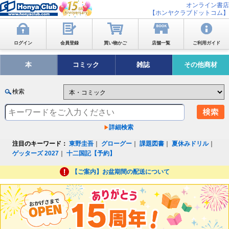
オンライン書店
【ホンヤクラブドットコム】
ログイン
会員登録
買い物かご
店舗一覧
ご利用ガイド
本
コミック
雑誌
その他商材
検索
詳細検索
注目のキーワード：
東野圭吾
｜
グローグー
｜
課題図書
｜
夏休みドリル
｜
ゲッターズ 2027
｜
十二国記【予約】
【ご案内】お盆期間の配送について