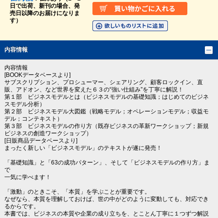
日で出荷、新刊の場合、発
売日以降のお届けになりま
す）
内容情報
内容情報
[BOOKデータベースより]
サブスクリプション、プロシューマー、シェアリング、顧客ロックイン、直
販、アドオン、など世界を変えた６３の“強い仕組み”を丁寧に解説！
第１部 ビジネスモデルとは（ビジネスモデルの基礎知識；はじめてのビジネ
スモデル分析）
第２部 ビジネスモデル大図鑑（戦略モデル；オペレーションモデル；収益モ
デル；コンテキスト）
第３部 ビジネスモデルの作り方（既存ビジネスの革新ワークショップ；新規
ビジネスの創造ワークショップ）
[日販商品データベースより]
まったく新しい「ビジネスモデル」のテキストが遂に発売！
「基礎知識」と「63の成功パターン」、そして「ビジネスモデルの作り方」ま
で
一気に学べます！
「激動」のときこそ、「本質」を学ぶことが重要です。
なぜなら、本質を理解しておけば、世の中がどのように変動しても、対応でき
るからです。
本書では、ビジネスの本質や企業の成り立ちを、とことん丁寧に１つずつ解説