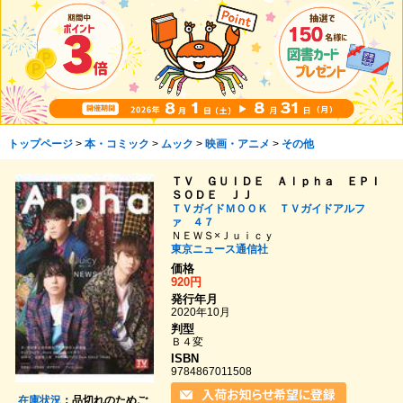
トップページ
>
本・コミック
>
ムック
>
映画・アニメ
>
その他
ＴＶ ＧＵＩＤＥ Ａｌｐｈａ ＥＰＩ
ＳＯＤＥ ＪＪ
ＴＶガイドＭＯＯＫ ＴＶガイドアルフ
ァ ４７
ＮＥＷＳ×Ｊｕｉｃｙ
東京ニュース通信社
価格
920円
発行年月
2020年10月
判型
Ｂ４変
ISBN
9784867011508
在庫状況
：品切れのためご