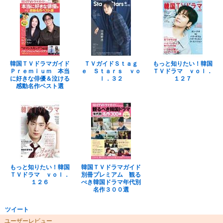
韓国ＴＶドラマガイド
ＴＶガイドＳｔａｇ
もっと知りたい！韓国
Ｐｒｅｍｉｕｍ 本当
ｅ Ｓｔａｒｓ ｖｏ
ＴＶドラマ ｖｏｌ．
に好きな俳優＆泣ける
ｌ．３２
１２７
感動名作ベスト選
もっと知りたい！韓国
韓国ＴＶドラマガイド
ＴＶドラマ ｖｏｌ．
別冊プレミアム 観る
１２６
べき韓国ドラマ年代別
名作３００選
ツイート
ユーザーレビュー