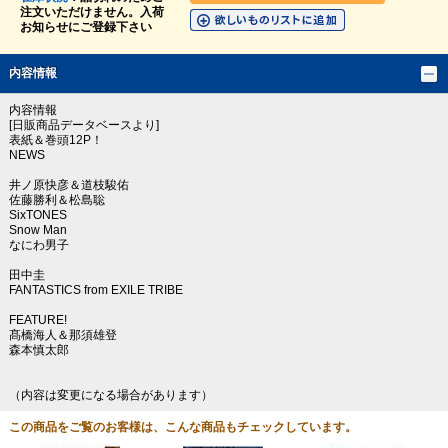
注文いただけません。入荷
お知らせにご登録下さい
内容情報
内容情報
[日販商品データベースより]
表紙＆巻頭12P！
NEWS
井ノ原快彦＆道枝駿佑
佐藤勝利＆松島聡
SixTONES
Snow Man
なにわ男子
田中圭
FANTASTICS from EXILE TRIBE
FEATURE!
髙橋海人＆那須雄登
森本慎太郎
（内容は変更になる場合があります）
この商品をご覧のお客様は、こんな商品もチェックしています。