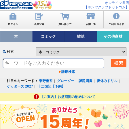
オンライン書店
【ホンヤクラブドットコム】
ログイン
会員登録
買い物かご
店舗一覧
ご利用ガイド
本
コミック
雑誌
その他商材
検索
詳細検索
注目のキーワード：
東野圭吾
｜
グローグー
｜
課題図書
｜
夏休みドリル
｜
ゲッターズ 2027
｜
十二国記【予約】
【ご案内】お盆期間の配送について