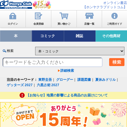
オンライン書店
【ホンヤクラブドットコム】
ログイン
会員登録
買い物かご
店舗一覧
ご利用ガイド
本
コミック
雑誌
その他商材
検索
詳細検索
注目のキーワード：
東野圭吾
｜
グローグー
｜
課題図書
｜
夏休みドリル
｜
ゲッターズ 2027
｜
六星占術 2027
【お知らせ】地震の影響による商品のお届けについて