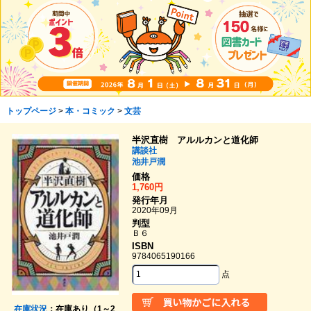
トップページ
>
本・コミック
>
文芸
半沢直樹 アルルカンと道化師
講談社
池井戸潤
価格
1,760円
発行年月
2020年09月
判型
Ｂ６
ISBN
9784065190166
点
在庫状況
：在庫あり（1～2