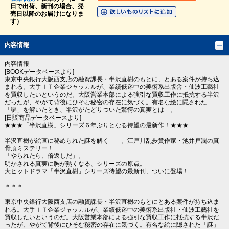
日で出荷、新刊の場合、発
売日以降のお届けになりま
す）
内容情報
内容情報
[BOOKデータベースより]
東京中央銀行大阪西支店の融資課長・半沢直樹のもとに、とある案件が持ち込
まれる。大手ＩＴ企業ジャッカルが、業績低迷中の美術系出版舎・仙波工藝社
を買収したいというのだ。大阪営業本部による強引な買収工作に抵抗する半沢
だったが、やがて背後にひそむ秘密の存在に気づく。有名な絵に隠された
「謎」を解いたとき、半沢がたどりついた驚愕の真実とは―。
[日販商品データベースより]
★★★「半沢直樹」シリーズ６年ぶりとなる待望の最新作！★★★
半沢直樹が絵画に秘められた謎を解く――。江戸川乱歩賞作家・池井戸潤の真
骨頂ミステリー！
「やられたら、倍返しだ」。
明かされる真実に胸が熱くなる、シリーズの原点。
大ヒットドラマ「半沢直樹」シリーズ待望の最新刊、ついに登場！
＊＊＊
東京中央銀行大阪西支店の融資課長・半沢直樹のもとにとある案件が持ち込ま
れる。大手ＩＴ企業ジャッカルが、業績低迷中の美術系出版社・仙波工藝社を
買収したいというのだ。大阪営業本部による強引な買収工作に抵抗する半沢だ
ったが、やがて背後にひそむ秘密の存在に気づく。有名な絵に隠された「謎」