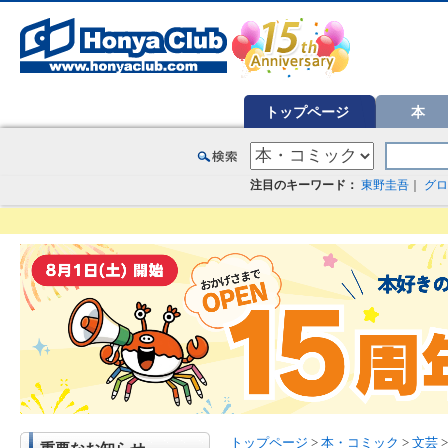
オンライン書店【ホンヤクラブ】はお好きな本屋での受け取りで送料無料！新刊予約・通販も。本（書籍）、雑誌、漫
トップページ
本
注目のキーワード：
東野圭吾
｜
グロ
トップページ
>
本・コミック
>
文芸