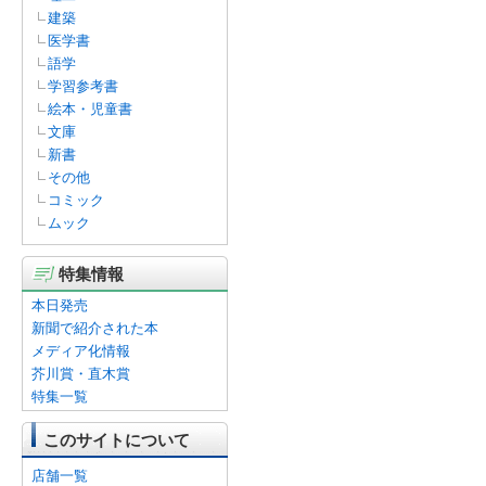
建築
医学書
語学
学習参考書
絵本・児童書
文庫
新書
その他
コミック
ムック
特集情報
本日発売
新聞で紹介された本
メディア化情報
芥川賞・直木賞
特集一覧
このサイトについて
店舗一覧