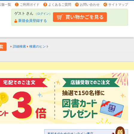
店舗一覧
ご利用ガイド
よくあるご質問
お問い合わせ
サイトマップ
ゲスト さん
（
ログイン
）
新規会員登録する
詳細検索
検索のヒント
本好きのためのオンライン書店