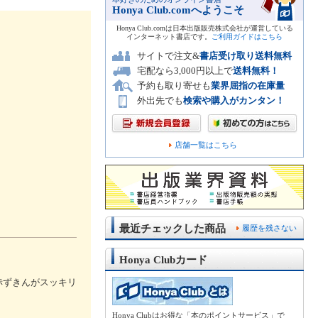
Honya Club.comへようこそ
Honya Club.comは日本出版販売株式会社が運営している
インターネット書店です。
ご利用ガイドはこちら
サイトで注文&
書店受け取り送料無料
宅配なら3,000円以上で
送料無料！
予約も取り寄せも
業界屈指の在庫量
外出先でも
検索や購入がカンタン！
店舗一覧はこちら
最近チェックした商品
履歴を残さない
Honya Clubカード
赤ずきんがスッキリ
Honya Clubはお得な「本のポイントサービス」で