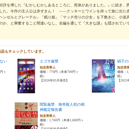
好評を博した『むかしむかしあるところに、死体がありました。』に続き、
した。今作の主人公は赤ずきん！ ――クッキーとワインを持って旅に出た
ヘンゼルとグレーテル」「眠り姫」「マッチ売りの少女」を下敷きに、小道
のか、と興奮すること間違いなし。全編を通して『大きな謎』も隠されてい
商品もチェックしています。
ない
エゴサ厳禁
硝子の
知念実希人
知念実
0円＋
価格：770円（本体700円＋
価格：1,
税）
税）
【2026年05月発売】
【202
閲覧厳禁 猟奇殺人犯の精
神鑑定報告書
＋
知念実希人
価格：1,760円（本体1,600円＋
税）
【2025年09月発売】