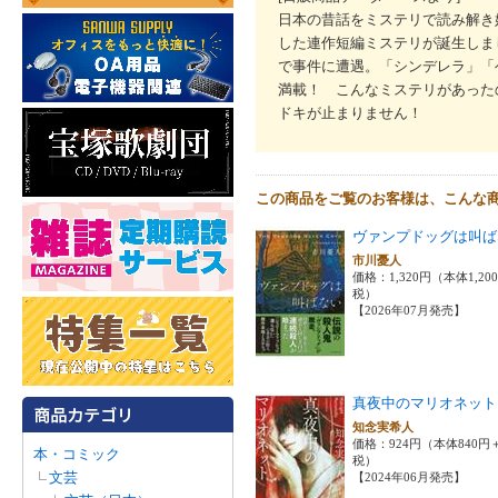
日本の昔話をミステリで読み解き
した連作短編ミステリが誕生しま
で事件に遭遇。「シンデレラ」「
満載！ こんなミステリがあった
ドキが止まりません！
この商品をご覧のお客様は、こんな
ヴァンプドッグは叫ば
市川憂人
価格：1,320円（本体1,20
税）
【2026年07月発売】
真夜中のマリオネット
知念実希人
価格：924円（本体840円
本・コミック
税）
文芸
【2024年06月発売】