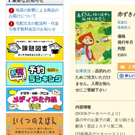
重要なお知らせ
地震の影響による商品の
赤ずき
お届けについて
双葉社
宅配注文の配送料・代金
青柳碧人
引換手数料改定のお知らせ
価格
発行年月
判型
ISBN
在庫状況
：品切れの
ためご注文いただけ
ません。入荷お知ら
せにご登録下さい
内容情報
[BOOKデータベースより]
森の中のお菓子の家。走り抜ける
解決！昔話ミステリ第二弾。
[日販商品データベースより]