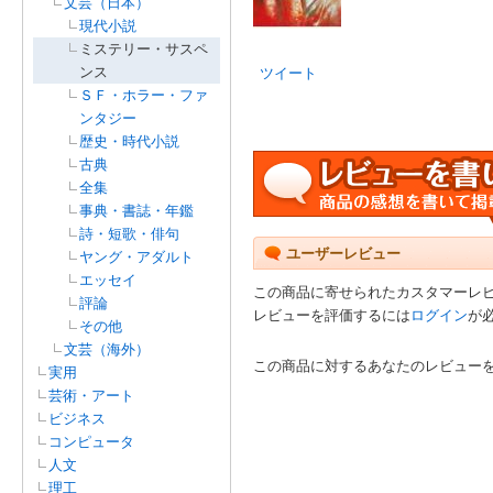
文芸（日本）
現代小説
ミステリー・サスペ
ンス
ツイート
ＳＦ・ホラー・ファ
ンタジー
歴史・時代小説
古典
全集
事典・書誌・年鑑
詩・短歌・俳句
ユーザーレビュー
ヤング・アダルト
エッセイ
この商品に寄せられたカスタマーレ
評論
レビューを評価するには
ログイン
が
その他
文芸（海外）
この商品に対するあなたのレビュー
実用
芸術・アート
ビジネス
コンピュータ
人文
理工