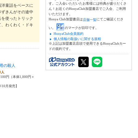
す。ご入会いただいたお客様には特典が盛りだくさ
西洋童話をベースに
ん！お近くのHonyaClub加盟書店でご入会、ご利用
赤ずきんがその途中
いただけます。
具を使ったトリック
Honya Club加盟書店は
にてご確認くださ
店舗一覧
て、わくわく・ドキ
い。
のマークが目印です。
HonyaClub会員規約
個人情報の取扱いに関する規程
※上記は加盟書店店頭で使用できるHonyaClubカー
ドの規約です。
塔の殺人
希人
100円（本体1,000円＋
5年10月発売】