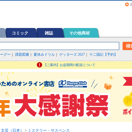
画（コミック）など在庫も充実
コミック
雑誌
その他商材
ーグー
｜
課題図書
｜
夏休みドリル
｜
ゲッターズ 2027
｜
十二国記【予約】
【ご案内】お盆期間の配送について
>
文芸（日本）
>
ミステリー・サスペンス