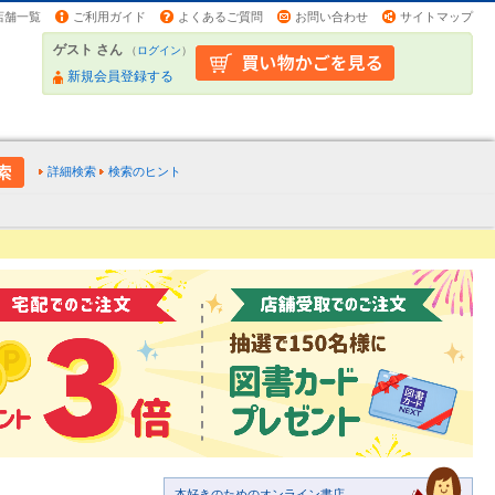
店舗一覧
ご利用ガイド
よくあるご質問
お問い合わせ
サイトマップ
ゲスト さん
（
ログイン
）
新規会員登録する
詳細検索
検索のヒント
本好きのためのオンライン書店