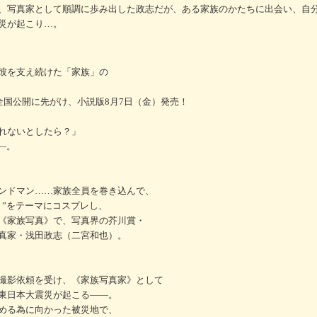
、写真家として順調に歩み出した政志だが、ある家族のかたちに出会い、自
災が起こり…。
彼を支え続けた「家族」の
全国公開に先がけ、小説版8月7日（金）発売！
れないとしたら？」
―。
ンドマン……家族全員を巻き込んで、
と”をテーマにコスプレし、
《家族写真》で、写真界の芥川賞・
真家・浅田政志（二宮和也）。
撮影依頼を受け、《家族写真家》として
東日本大震災が起こる――。
める為に向かった被災地で、