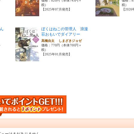
＋
価格：820円（本体745円＋
価格：8
税）
税）
【2025年07月発売】
【202
はん
ぼくはねこの管理人 浪漫
荘おもいでダイアリー
高橋由太 しまざきジョゼ
＋
価格：770円（本体700円＋
税）
【2025年01月発売】
ビューはまだありません。