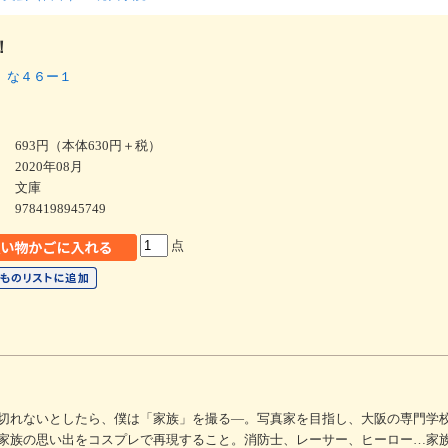
！
 な４６ー１
693円（本体630円＋税）
2020年08月
文庫
9784198945749
点
切れないとしたら、僕は「家族」を撮る―。写真家を目指し、大阪の専門学
家族の思い出をコスプレで再現すること。消防士、レーサー、ヒーロー…家