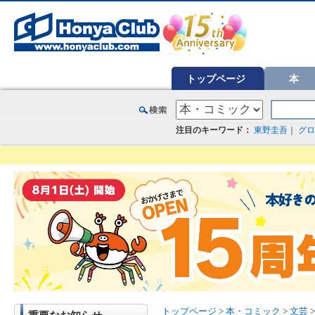
オンライン書店【ホンヤクラブ】はお好きな本屋での受け取りで送料無料！新刊予約・通販も。本（書籍）、雑誌、漫
トップページ
本
注目のキーワード：
東野圭吾
｜
グロ
トップページ
>
本・コミック
>
文芸