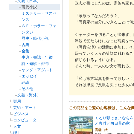
文芸（日本）
政志が目にしたのは、家族も家も
現代小説
ミステリー・サスペ
「家族ってなんだろう？」
ンス
「写真家の自分にできることは何
ＳＦ・ホラー・ファ
ンタジー
シャッターを切ることが出来ず、
歴史・時代小説
津波で泥だらけになった写真を一
古典
《写真洗浄》の活動に参加し、そ
全集
帰っていく人々の笑顔に触れるこ
事典・書誌・年鑑
信じられるようになる。
詩・短歌・俳句
そんな時、一人の少女が現れる。
ヤング・アダルト
エッセイ
「私も家族写真を撮って欲しい！
評論
それは津波で父親を失った少女の
その他
文芸（海外）
実用
芸術・アート
この商品をご覧のお客様は、こんな
ビジネス
くるり駅でさよならを
コンピュータ
と珈琲と向日葵の家
人文
高橋由太
理工