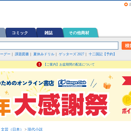
画（コミック）など在庫も充実
コミック
雑誌
その他商材
ーグー
｜
課題図書
｜
夏休みドリル
｜
ゲッターズ 2027
｜
十二国記【予約】
【ご案内】お盆期間の配送について
>
文芸（日本）
>
現代小説