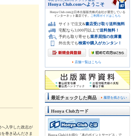
Honya Club.comへようこそ
Honya Club.comは日本出版販売株式会社が運営している
インターネット書店です。
ご利用ガイドはこちら
サイトで注文&
書店受け取り送料無料
宅配なら3,000円以上で
送料無料！
予約も取り寄せも
業界屈指の在庫量
外出先でも
検索や購入がカンタン！
店舗一覧はこちら
最近チェックした商品
履歴を残さない
Honya Clubカード
校へ入学した政志が
族を巻き込んださま
Honya Clubはお得な「本のポイントサービス」で