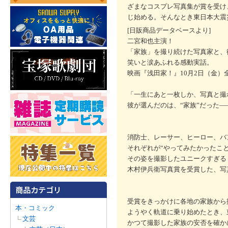
ざまなコスプレ写真集が賞を受け
じ始める。そんなとき東日本大震
[日販商品データベースより]
二宮和也主演！
「家族」を撮り続けた写真家と、
笑いと涙あふれる感動実話。
映画『浅田家！』10月2日（金）
「一生にあと一枚しか、写真と撮
彼が選んだのは、“家族”だった―
消防士、レーサー、ヒーロー、バ
それぞれが“やってみたかったこ
その姿を撮影したユニークすぎる
木村伊兵衛写真賞を受賞した、写
受賞をきっかけに各地の家族から
本・コミック
ようやく軌道に乗り始めたとき、
文芸
かつて撮影した家族の安否を確か