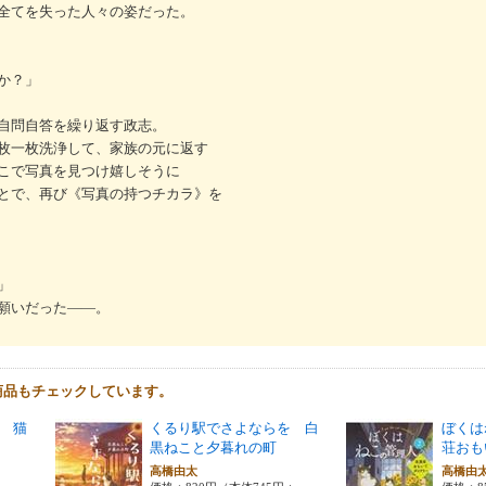
全てを失った人々の姿だった。
か？」
自問自答を繰り返す政志。
枚一枚洗浄して、家族の元に返す
こで写真を見つけ嬉しそうに
とで、再び《写真の持つチカラ》を
」
願いだった――。
商品もチェックしています。
 猫
くるり駅でさよならを 白
ぼくは
黒ねこと夕暮れの町
荘おも
高橋由太
高橋由