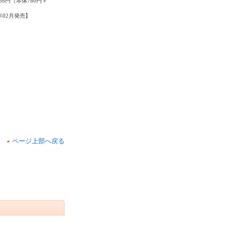
58円（本体780円＋
6年02月発売】
ページ上部へ戻る