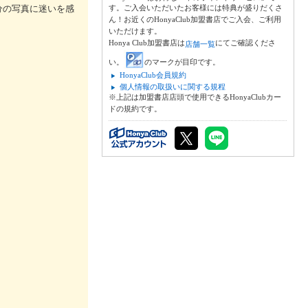
分の写真に迷いを感
す。ご入会いただいたお客様には特典が盛りだくさ
ん！お近くのHonyaClub加盟書店でご入会、ご利用
いただけます。
Honya Club加盟書店は
にてご確認くださ
店舗一覧
い。
のマークが目印です。
HonyaClub会員規約
個人情報の取扱いに関する規程
※上記は加盟書店店頭で使用できるHonyaClubカー
ドの規約です。