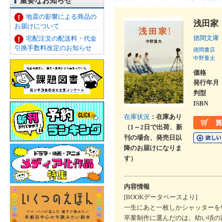
重要なお知らせ
地震の影響による商品の
浅田家
お届けについて
徳間文庫
宅配注文の配送料・代金
引換手数料改定のお知らせ
徳間書店
中野量太
価格
発行年月
判型
ISBN
在庫状況
：在庫あり
（1～2日で出荷、新
刊の場合、発売日以
降のお届けになりま
す）
内容情報
[BOOKデータベースより]
一生にあと一枚しかシャッターを
卒業制作に選んだのは、幼い頃の