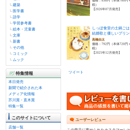
価格：858円（本体780円
建築
税）
【2026年07月発売】
医学書
語学
学習参考書
しっぽ食堂の土鍋ご
絵本・児童書
結婚歌と優しいプリン
文庫
高橋由太
新書
価格：792円（本体720円
その他
税）
【2025年12月発売】
コミック
ムック
ツイート
特集情報
本日発売
新聞で紹介された本
メディア化情報
芥川賞・直木賞
特集一覧
このサイトについて
ユーザーレビュー
店舗一覧
この商品に寄せられたカスタマーレ