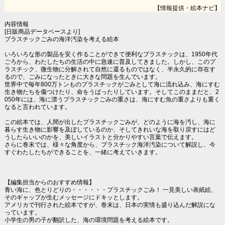
【情報提供・絵本ナビ】
内容情報
[日販商品データベースより]
プラスチックごみの海洋汚染を考える絵本
いろいろな形の製品を安く作ることができて便利なプラスチックは、1950年代
ごろから、わたしたちの生活の中に急速に普及してきました。しかし、このプ
ラスチック、微生物に分解されて自然に還るものではなく、半永久的に存在す
るので、ごみになったときに大きな問題を生んでいます。
世界中で毎年800万トンものプラスチックがごみとして海に流れ込み、海にすむ
生き物たちを傷つけたり、命をうばったりしています。そしてこのままだと、2
050年には、海に漂うプラスチックごみの重さは、海にすむ魚の重さよりも重く
なると言われています。
この絵本では、人間が出したプラスチックごみが、どのように海を汚し、海に
暮らす生き物に影響を及ぼしているのか、そしてきれいな海を取り戻すにはど
うしたらいいのかを、美しいイラストと分かりやすい言葉で伝えます。
さらに巻末では、様々な角度から、プラスチック海洋汚染について解説し、今
すぐわたしたちができることを、一緒に考えていきます。
【編集担当からのおすすめ情報】
青い海に、色とりどりの・・・・・・プラスチックごみ！ 一見美しい表紙絵、
そのギャップが生むメッセージにドキッとします。
アメリカで刊行された絵本ですが、巻末は、日本の実情も盛り込んだ解説にな
っています。
小学生の男の子が翻訳した、海の環境問題を考える絵本です。