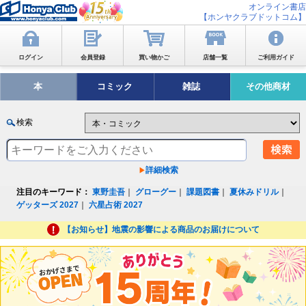
オンライン書店
【ホンヤクラブドットコム】
ログイン
会員登録
買い物かご
店舗一覧
ご利用ガイド
本
コミック
雑誌
その他商材
検索
詳細検索
注目のキーワード：
東野圭吾
｜
グローグー
｜
課題図書
｜
夏休みドリル
｜
ゲッターズ 2027
｜
六星占術 2027
【お知らせ】地震の影響による商品のお届けについて