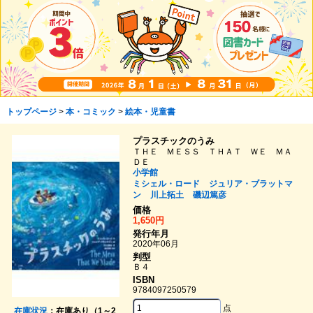
トップページ
>
本・コミック
>
絵本・児童書
プラスチックのうみ
ＴＨＥ ＭＥＳＳ ＴＨＡＴ ＷＥ ＭＡ
ＤＥ
小学館
ミシェル・ロード
ジュリア・ブラットマ
ン
川上拓土
磯辺篤彦
価格
1,650円
発行年月
2020年06月
判型
Ｂ４
ISBN
9784097250579
点
在庫状況
：在庫あり（1～2