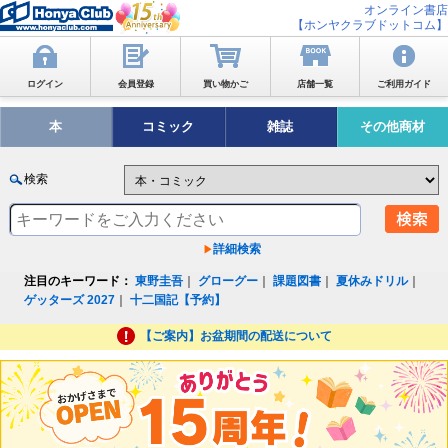
オンライン書店
【ホンヤクラブドットコム】
ログイン
会員登録
買い物かご
店舗一覧
ご利用ガイド
本
コミック
雑誌
その他商材
検索
詳細検索
注目のキーワード：
東野圭吾
｜
グローグー
｜
課題図書
｜
夏休みドリル
｜
ゲッターズ 2027
｜
十二国記【予約】
【ご案内】お盆期間の配送について