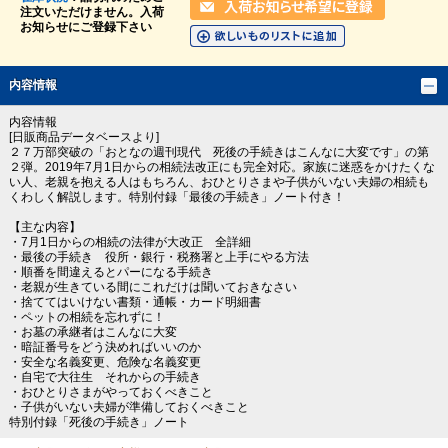
注文いただけません。入荷
お知らせにご登録下さい
内容情報
内容情報
[日販商品データベースより]
２７万部突破の「おとなの週刊現代 死後の手続きはこんなに大変です」の第
２弾。2019年7月1日からの相続法改正にも完全対応。家族に迷惑をかけたくな
い人、老親を抱える人はもちろん、おひとりさまや子供がいない夫婦の相続も
くわしく解説します。特別付録「最後の手続き」ノート付き！
【主な内容】
・7月1日からの相続の法律が大改正 全詳細
・最後の手続き 役所・銀行・税務署と上手にやる方法
・順番を間違えるとパーになる手続き
・老親が生きている間にこれだけは聞いておきなさい
・捨ててはいけない書類・通帳・カード明細書
・ペットの相続を忘れずに！
・お墓の承継者はこんなに大変
・暗証番号をどう決めればいいのか
・安全な名義変更、危険な名義変更
・自宅で大往生 それからの手続き
・おひとりさまがやっておくべきこと
・子供がいない夫婦が準備しておくべきこと
特別付録「死後の手続き」ノート