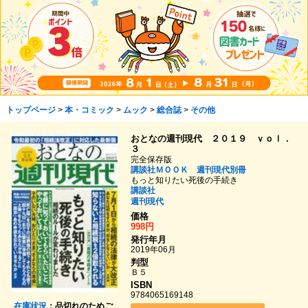
トップページ
>
本・コミック
>
ムック
>
総合誌
>
その他
おとなの週刊現代 ２０１９ ｖｏｌ．
３
完全保存版
講談社ＭＯＯＫ 週刊現代別冊
もっと知りたい死後の手続き
講談社
週刊現代
価格
998円
発行年月
2019年06月
判型
Ｂ５
ISBN
9784065169148
在庫状況
：品切れのためご