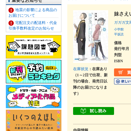
重要なお知らせ
地震の影響による商品の
妹さえ
お届けについて
ガガガ文
宅配注文の配送料・代金
引換手数料改定のお知らせ
小学館
平坂読
価格
発行年月
判型
ISBN
在庫状況
：在庫あり
（1～2日で出荷、新
刊の場合、発売日以
降のお届けになりま
す）
内容情報