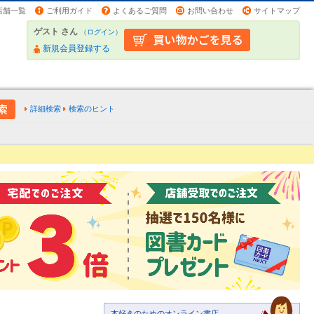
店舗一覧
ご利用ガイド
よくあるご質問
お問い合わせ
サイトマップ
ゲスト さん
（
ログイン
）
新規会員登録する
詳細検索
検索のヒント
本好きのためのオンライン書店