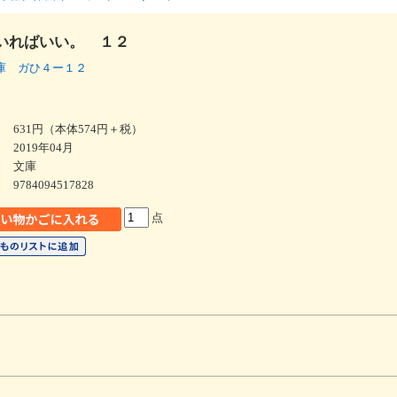
いればいい。 １２
庫 ガひ４ー１２
631円（本体574円＋税）
2019年04月
文庫
9784094517828
点