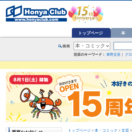
オンライン書店【ホンヤクラブ】はお好きな本屋での受け取りで送料無料！新刊予約・通販も。本（書籍）、雑誌、漫
トップページ
本
注目のキーワード：
東野圭吾
｜
グロ
トップページ
>
本・コミック
>
文芸