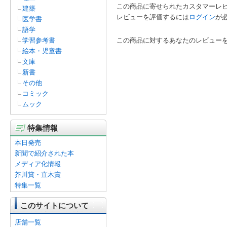
この商品に寄せられたカスタマーレ
建築
レビューを評価するには
ログイン
が
医学書
語学
学習参考書
この商品に対するあなたのレビュー
絵本・児童書
文庫
新書
その他
コミック
ムック
特集情報
本日発売
新聞で紹介された本
メディア化情報
芥川賞・直木賞
特集一覧
このサイトについて
店舗一覧