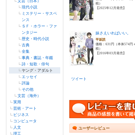
文芸（日本）
税）
現代小説
【2025年12月発売】
ミステリー・サスペ
ンス
ＳＦ・ホラー・ファ
ンタジー
妹さえいればいい。 
歴史・時代小説
平坂読
価格：631円（本体574円
古典
税）
全集
【2016年03月発売】
事典・書誌・年鑑
詩・短歌・俳句
ヤング・アダルト
エッセイ
ツイート
評論
その他
文芸（海外）
実用
芸術・アート
ビジネス
コンピュータ
人文
ユーザーレビュー
理工