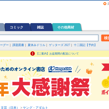
画（コミック）など在庫も充実
コミック
雑誌
その他商材
ーグー
｜
課題図書
｜
夏休みドリル
｜
ゲッターズ 2027
｜
十二国記【予約】
【ご案内】お盆期間の配送について
>
文芸（日本）
>
ヤング・アダルト