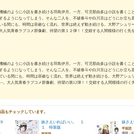
機械のように小説を書き続ける羽島伊月。一方、可児那由多は小説を書くこ
するようになってしまう。そんな二人を、不破春斗や白川京はどうにか立ち
いる間にも、時間は容赦なく流れ、世界は絶えず動き続ける。大野アシュリ
大人気青春ラブコメ群像劇、待望の第１２弾！！交錯する人間模様の行く先
機械のように小説を書き続ける羽島伊月。一方、可児那由多は小説を書くこ
するようになってしまう。そんな二人を、不破春斗や白川京はどうにか立ち
ている間にも、時間は容赦なく流れ、世界は絶えず動き続ける。大野アシュ
―。大人気青春ラブコメ群像劇、待望の第12弾！！交錯する人間模様の行く
商品もチェックしています。
９
妹さえいればいい。 １
妹さえ
１ 特装版
平坂
＋
価格：6
平坂読