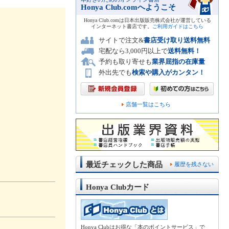
Honya Club.comへようこそ
Honya Club.comは日本出版販売株式会社が運営している
インターネット書店です。
ご利用ガイドはこちら
サイトで注文&
書店受け取り送料無料
宅配なら3,000円以上で
送料無料！
予約も取り寄せも
業界屈指の在庫量
外出先でも
検索や購入がカンタン！
店舗一覧はこちら
最近チェックした商品
履歴を残さない
Honya Clubカード
Honya Clubはお得な「本のポイントサービス」で