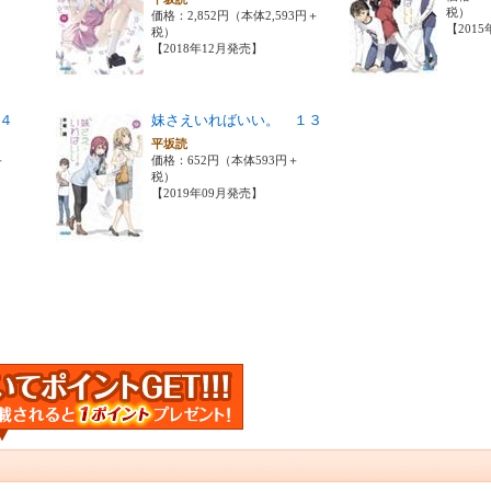
税）
価格：2,852円（本体2,593円＋
【201
税）
【2018年12月発売】
４
妹さえいればいい。 １３
平坂読
＋
価格：652円（本体593円＋
税）
【2019年09月発売】