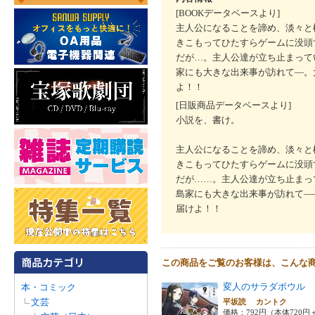
[BOOKデータベースより]
主人公になることを諦め、淡々と
きこもってひたすらゲームに没頭
だが…。主人公達が立ち止まって
家にも大きな出来事が訪れて―。
よ！！
[日販商品データベースより]
小説を、書け。
主人公になることを諦め、淡々と
きこもってひたすらゲームに没頭
だが……。主人公達が立ち止まっ
島家にも大きな出来事が訪れて―
届けよ！！
この商品をご覧のお客様は、こんな
変人のサラダボウル 
本・コミック
文芸
平坂読 カントク
価格：792円（本体720円