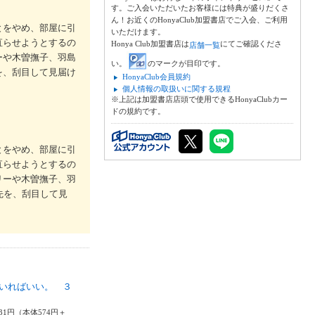
す。ご入会いただいたお客様には特典が盛りだくさ
ん！お近くのHonyaClub加盟書店でご入会、ご利用
とをやめ、部屋に引
いただけます。
直らせようとするの
Honya Club加盟書店は
にてご確認くださ
店舗一覧
ーや木曽撫子、羽島
い。
のマークが目印です。
を、刮目して見届け
HonyaClub会員規約
個人情報の取扱いに関する規程
※上記は加盟書店店頭で使用できるHonyaClubカー
ドの規約です。
とをやめ、部屋に引
直らせようとするの
リーや木曽撫子、羽
先を、刮目して見
いればいい。 ３
読
31円（本体574円＋