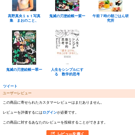
髙野真央１ｓｔ写真
鬼滅の刃塗絵帳ー紫ー
午前７時の朝ごはん研
集 まおのこと、
究所
鬼滅の刃塗絵帳ー翠ー
人生をシンプルにす
る 数学的思考
ツイート
ユーザーレビュー
この商品に寄せられたカスタマーレビューはまだありません。
レビューを評価するには
ログイン
が必要です。
この商品に対するあなたのレビューを投稿することができます。