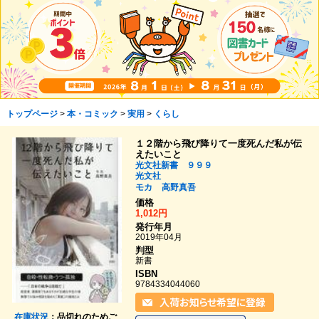
トップページ
>
本・コミック
>
実用
>
くらし
１２階から飛び降りて一度死んだ私が伝
えたいこと
光文社新書 ９９９
光文社
モカ
高野真吾
価格
1,012円
発行年月
2019年04月
判型
新書
ISBN
9784334044060
在庫状況
：品切れのためご