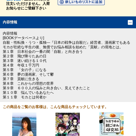
注文いただけません。入荷
お知らせにご登録下さい
内容情報
内容情報
[BOOKデータベースより]
自殺・性転換・うつ・孤独―『日本の戦争は自殺だ』経営者、漫画家でもある
モカが壮絶な半生の後、無償でお悩み相談を始めた「貢献」の境地とは。
第１章 日本社会の一番の闇「自殺」と向き合う
第２章 飛び降りたあの日
第３章 迷い続ける１０代
第４章 年収１千万円
第５章 「女の子」になる
第６章 夢の漫画家、そして鬱
第７章 貢献に生きる
第８章 これからの理想の世界
第９章 ６００人の悩みと向き合い、見えてきたこと
第１０章 悩んでいるあなたへ
第１１章 モカとは何者か
この商品をご覧のお客様は、こんな商品もチェックしています。