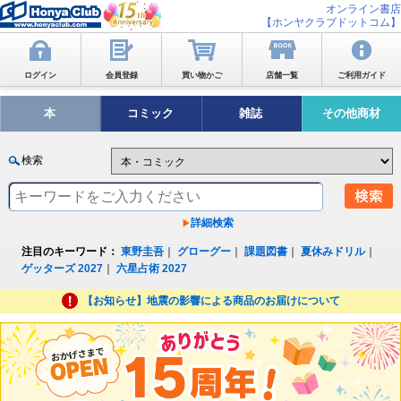
オンライン書店
【ホンヤクラブドットコム】
ログイン
会員登録
買い物かご
店舗一覧
ご利用ガイド
本
コミック
雑誌
その他商材
検索
詳細検索
注目のキーワード：
東野圭吾
｜
グローグー
｜
課題図書
｜
夏休みドリル
｜
ゲッターズ 2027
｜
六星占術 2027
【お知らせ】地震の影響による商品のお届けについて