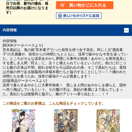
日で出荷、新刊の場合、発
売日以降のお届けになりま
す）
内容情報
内容情報
[BOOKデータベースより]
茨木真紀は、鬼の姫“茨木童子”だった前世を持つ女子高生。同じく元“酒呑童
子”の天酒馨や、前世からの仲間たちとともに、浅草で賑やかな今世を送ってい
た。ところがそんな浅草あやかし界隈に大事件が勃発！あやかしを商売道具に
する悪しき人間「狩人」に、次々と捕えられているというのだ。助けに行こう
にも敵の正体は不明。頼れる味方も今は囚われの身。そこで真紀たちは、普段
は犬猿の仲である陰陽局の津場木茜たちと協力することにして―！？捕われた
仲間たちを救うため、浅草の最強チームが推参します！
[日販商品データベースより]
浅草で暮らすあやかしに大事件勃発！ 悪しき人間があやかしを捕らえ、国外
へ売り飛ばしているという。その魔の手は、真紀の眷属にまで及んでしまっ
た。真紀たちは陰陽局と協力し、敵のアジトへ潜り込むと……！？
この商品をご覧のお客様は、こんな商品もチェックしています。