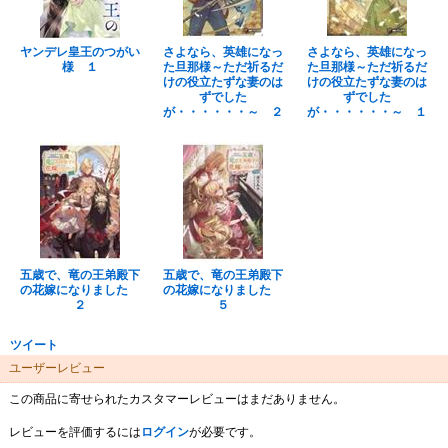
ヤンデレ皇王のつがい
さよなら、英雄になっ
さよなら、英雄になっ
様 １
た旦那様～ただ祈るだ
た旦那様～ただ祈るだ
けの役立たずな妻のは
けの役立たずな妻のは
ずでした
ずでした
が・・・・・・～ ２
が・・・・・・～ １
五歳で、竜の王弟殿下
五歳で、竜の王弟殿下
の花嫁になりました
の花嫁になりました
２
５
ツイート
ユーザーレビュー
この商品に寄せられたカスタマーレビューはまだありません。
レビューを評価するには
ログイン
が必要です。