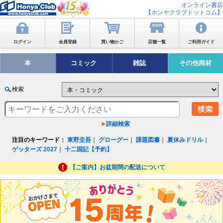
オンライン書店
【ホンヤクラブドットコム】
ログイン
会員登録
買い物かご
店舗一覧
ご利用ガイド
本
コミック
雑誌
その他商材
検索
詳細検索
注目のキーワード：
東野圭吾
｜
グローグー
｜
課題図書
｜
夏休みドリル
｜
ゲッターズ 2027
｜
十二国記【予約】
【ご案内】お盆期間の配送について