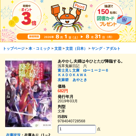
トップページ
>
本・コミック
>
文芸
>
文芸（日本）
>
ヤング・アダルト
あやかし夫婦は今ひとたび降臨する。
浅草鬼嫁日記 六
富士見Ｌ文庫 ゆー１ー２ー６
ＫＡＤＯＫＡＷＡ
友麻碧
あやとき
価格
682円
発行年月
2019年03月
判型
文庫
ISBN
9784040728568
点
在庫状況
：在庫あり（1～2