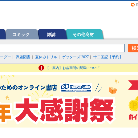
画（コミック）など在庫も充実
コミック
雑誌
その他商材
ーグー
｜
課題図書
｜
夏休みドリル
｜
ゲッターズ 2027
｜
十二国記【予約】
【ご案内】お盆期間の配送について