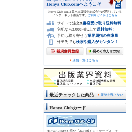
Honya Club.comへようこそ
Honya Club.comは日本出版販売株式会社が運営している
インターネット書店です。
ご利用ガイドはこちら
サイトで注文&
書店受け取り送料無料
宅配なら3,000円以上で
送料無料！
予約も取り寄せも
業界屈指の在庫量
外出先でも
検索や購入がカンタン！
店舗一覧はこちら
最近チェックした商品
履歴を残さない
Honya Clubカード
Honya Clubはお得な「本のポイントサービス」で