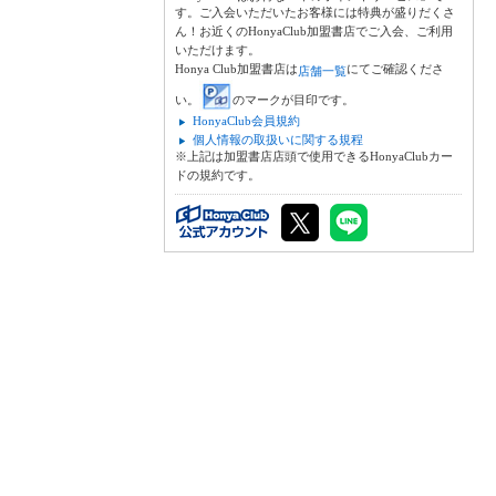
す。ご入会いただいたお客様には特典が盛りだくさ
ん！お近くのHonyaClub加盟書店でご入会、ご利用
いただけます。
Honya Club加盟書店は
にてご確認くださ
店舗一覧
い。
のマークが目印です。
HonyaClub会員規約
個人情報の取扱いに関する規程
※上記は加盟書店店頭で使用できるHonyaClubカー
ドの規約です。