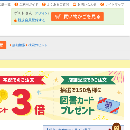
店舗一覧
ご利用ガイド
よくあるご質問
お問い合わせ
サイトマップ
ゲスト さん
（
ログイン
）
新規会員登録する
詳細検索
検索のヒント
本好きのためのオンライン書店