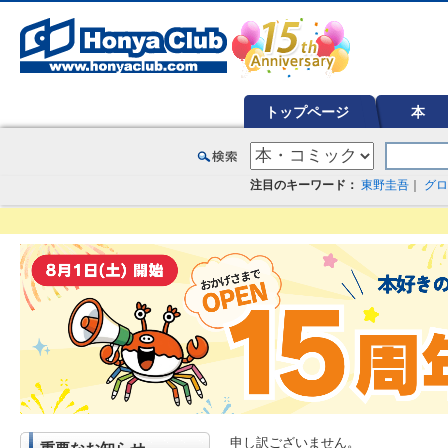
オンライン書店【ホンヤクラブ】はお好きな本屋での受け取りで送料無料！新刊予約・通販も。本（書籍）、雑誌、漫
トップページ
本
注目のキーワード：
東野圭吾
｜
グロ
申し訳ございません。