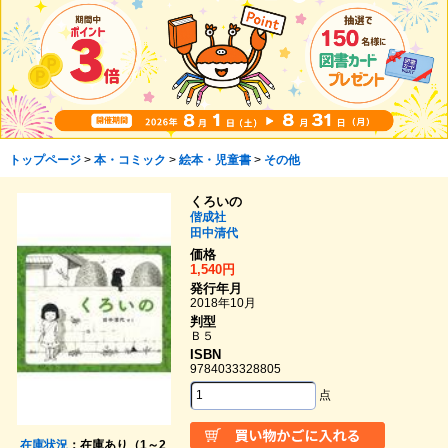
トップページ
>
本・コミック
>
絵本・児童書
>
その他
くろいの
偕成社
田中清代
価格
1,540円
発行年月
2018年10月
判型
Ｂ５
ISBN
9784033328805
点
在庫状況
：在庫あり（1～2