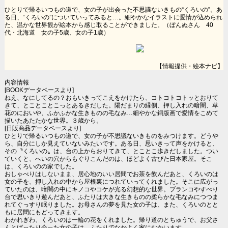
ひとりで帰るいつもの道で、女の子が出会った不思議ないきもの“くろいの”。あ
る日、“くろいの”についていってみると…。細やかなイラストに愛情が込められ
た、温かな世界観が絵本から感じ取ることができました。（ぼんぬさん 40
代・北海道 女の子5歳、女の子1歳）
【情報提供・絵本ナビ】
内容情報
[BOOKデータベースより]
ねえ、なにしてるの？おもいきってこえをかけたら、コトコトコトッとおりて
きて、とことことこっとあるきだした。陽だまりの縁側、押し入れの暗闇、草
花のにおいや、ふかふかな生きものの毛なみ…細やかな銅版画で愛情をこめて
描いたあたたかな世界。３歳から。
[日販商品データベースより]
ひとりで帰るいつもの道で、女の子が不思議ないきものをみつけます。どうや
ら、自分にしか見えていないみたいです。ある日、思いきって声をかけると、
その〝くろいの〟は、台の上からおりてきて、とことこ歩きだしました。つい
ていくと、へいの穴からもぐりこんだのは、ほどよく古びた日本家屋。そこ
は、くろいのの家でした。
おしゃべりはしないまま、居心地のいい居間でお茶を飲んだあと、くろいのは
女の子を、押し入れの中から屋根裏につれていってくれました。そこに広がっ
ていたのは、暗闇の中にキノコやコケが光る幻想的な世界。ブランコやすべり
台で思いきり遊んだあと、ふたりは大きな生きものの柔らかな毛なみにつつま
れてぐっすり眠りました。お母さんの夢を見た女の子は、また、くろいのとと
もに居間にもどってきます。
わかれぎわ、くろいのは一輪の花をくれました。帰り道のとちゅうで、お父さ
んとばったり会った女の子は、ふたりでなかよく家にむかいます。