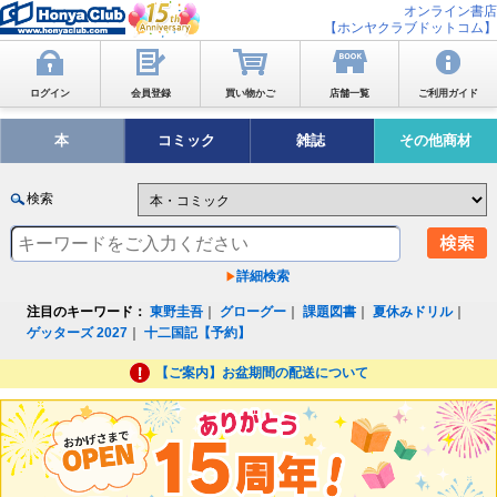
オンライン書店
【ホンヤクラブドットコム】
ログイン
会員登録
買い物かご
店舗一覧
ご利用ガイド
本
コミック
雑誌
その他商材
検索
詳細検索
注目のキーワード：
東野圭吾
｜
グローグー
｜
課題図書
｜
夏休みドリル
｜
ゲッターズ 2027
｜
十二国記【予約】
【ご案内】お盆期間の配送について