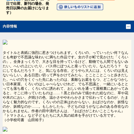
日で出荷、新刊の場合、発
売日以降のお届けになりま
す）
内容情報
タイトルと表紙に強烈に惹きつけられます。くろいの、っていったい何？なん
とも奇妙で不思議な味わいに満ちた作品です。女の子が町で見かけた「くろい
の」。全身まっくろで、大きな目を持っているけど、動物でも人間でもないみ
たい。へいの上にいたり、バス停にぽつんと座っていたり。なんだろう？ な
にしてるんだろう？ と、気になる存在。どうやら大人には、くろいのは見え
ないらしい。ある日思い切って声をかけてみたら、とことことこっと歩きだし
た。へいの穴をくぐった先にあったのは、素敵なお庭をもつ、どこかなつかし
い日本家屋。くろいのはしゃべらないけれど、でも不思議と、一緒にいるとと
っても落ち着く。くろいのに誘われて、おしいれを通って屋根裏にあがってみ
ると、そこに待っていたものは……！黒と白のみで描かれた絵なのに、草や花
や木のにおい、夕焼けの色、温かさややわらかさまで伝わってくるのが、たま
らなく魅力的なのです。くろいのの正体はわからない。おばけなのか、妖怪な
のか、妖精なのか……。もしかしたら、子どものほうがなじみのある存在なの
かもしれません。作者の田中清代さんは、『おばけがこわいことこちゃん』
『トマトさん』など子どもたちに大人気の絵本を手がけている方です。
（小学校司書 山田裕子）