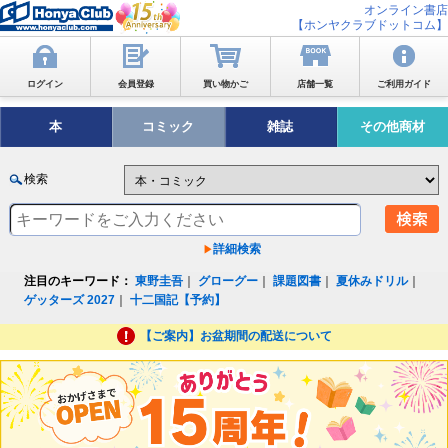
オンライン書店
【ホンヤクラブドットコム】
ログイン
会員登録
買い物かご
店舗一覧
ご利用ガイド
本
コミック
雑誌
その他商材
検索
詳細検索
注目のキーワード：
東野圭吾
｜
グローグー
｜
課題図書
｜
夏休みドリル
｜
ゲッターズ 2027
｜
十二国記【予約】
【ご案内】お盆期間の配送について