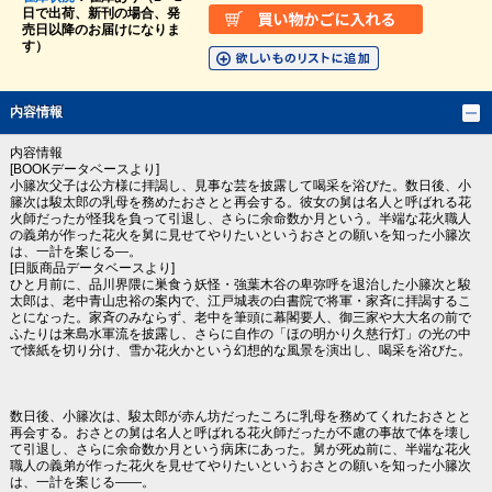
日で出荷、新刊の場合、発
売日以降のお届けになりま
す）
内容情報
内容情報
[BOOKデータベースより]
小籐次父子は公方様に拝謁し、見事な芸を披露して喝采を浴びた。数日後、小
籐次は駿太郎の乳母を務めたおさとと再会する。彼女の舅は名人と呼ばれる花
火師だったが怪我を負って引退し、さらに余命数か月という。半端な花火職人
の義弟が作った花火を舅に見せてやりたいというおさとの願いを知った小籐次
は、一計を案じる―。
[日販商品データベースより]
ひと月前に、品川界隈に巣食う妖怪・強葉木谷の卑弥呼を退治した小籐次と駿
太郎は、老中青山忠裕の案内で、江戸城表の白書院で将軍・家斉に拝謁するこ
とになった。家斉のみならず、老中を筆頭に幕閣要人、御三家や大大名の前で
ふたりは来島水軍流を披露し、さらに自作の「ほの明かり久慈行灯」の光の中
で懐紙を切り分け、雪か花火かという幻想的な風景を演出し、喝采を浴びた。
数日後、小籐次は、駿太郎が赤ん坊だったころに乳母を務めてくれたおさとと
再会する。おさとの舅は名人と呼ばれる花火師だったが不慮の事故で体を壊し
て引退し、さらに余命数か月という病床にあった。舅が死ぬ前に、半端な花火
職人の義弟が作った花火を見せてやりたいというおさとの願いを知った小籐次
は、一計を案じる――。