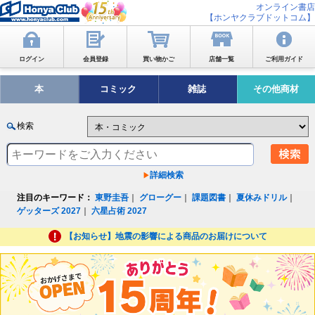
オンライン書店
【ホンヤクラブドットコム】
ログイン
会員登録
買い物かご
店舗一覧
ご利用ガイド
本
コミック
雑誌
その他商材
検索
詳細検索
注目のキーワード：
東野圭吾
｜
グローグー
｜
課題図書
｜
夏休みドリル
｜
ゲッターズ 2027
｜
六星占術 2027
【お知らせ】地震の影響による商品のお届けについて