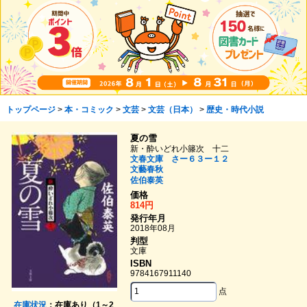
トップページ
>
本・コミック
>
文芸
>
文芸（日本）
>
歴史・時代小説
夏の雪
新・酔いどれ小籐次 十二
文春文庫 さー６３ー１２
文藝春秋
佐伯泰英
価格
814円
発行年月
2018年08月
判型
文庫
ISBN
9784167911140
点
在庫状況
：在庫あり（1～2