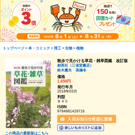
トップページ
>
本・コミック
>
理工
>
生物
>
植物
散歩で見かける草花・雑草図鑑 改訂版
創英社（三省堂書店）
鈴木庸夫
高橋冬
価格
1,650円
発行年月
2018年03月
判型
Ｂ４０
ISBN
9784881429716
この商品の最新版はこちら