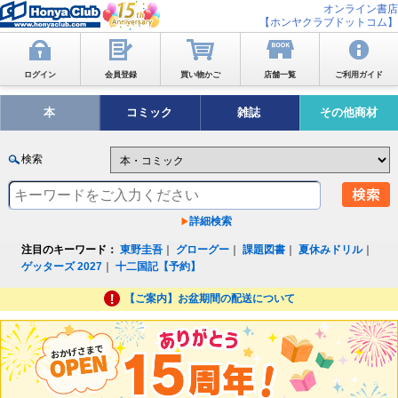
オンライン書店
【ホンヤクラブドットコム】
ログイン
会員登録
買い物かご
店舗一覧
ご利用ガイド
本
コミック
雑誌
その他商材
検索
詳細検索
注目のキーワード：
東野圭吾
｜
グローグー
｜
課題図書
｜
夏休みドリル
｜
ゲッターズ 2027
｜
十二国記【予約】
【ご案内】お盆期間の配送について