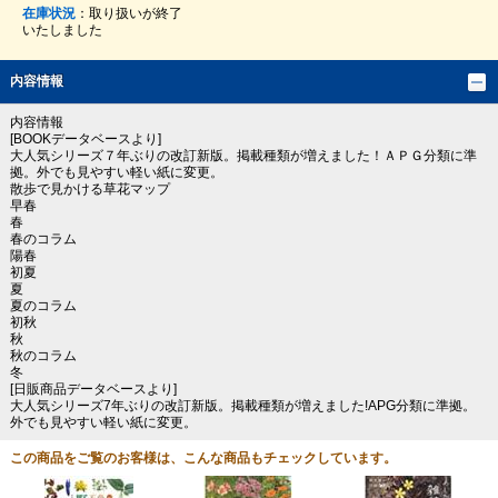
在庫状況
：取り扱いが終了
いたしました
内容情報
内容情報
[BOOKデータベースより]
大人気シリーズ７年ぶりの改訂新版。掲載種類が増えました！ＡＰＧ分類に準
拠。外でも見やすい軽い紙に変更。
散歩で見かける草花マップ
早春
春
春のコラム
陽春
初夏
夏
夏のコラム
初秋
秋
秋のコラム
冬
[日販商品データベースより]
大人気シリーズ7年ぶりの改訂新版。掲載種類が増えました!APG分類に準拠。
外でも見やすい軽い紙に変更。
この商品をご覧のお客様は、こんな商品もチェックしています。