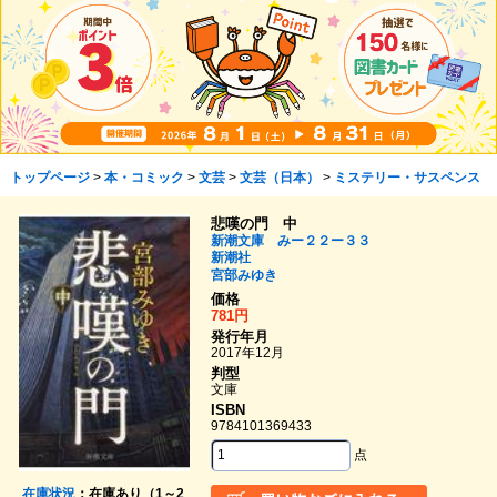
トップページ
>
本・コミック
>
文芸
>
文芸（日本）
>
ミステリー・サスペンス
悲嘆の門 中
新潮文庫 みー２２ー３３
新潮社
宮部みゆき
価格
781円
発行年月
2017年12月
判型
文庫
ISBN
9784101369433
点
在庫状況
：在庫あり（1～2