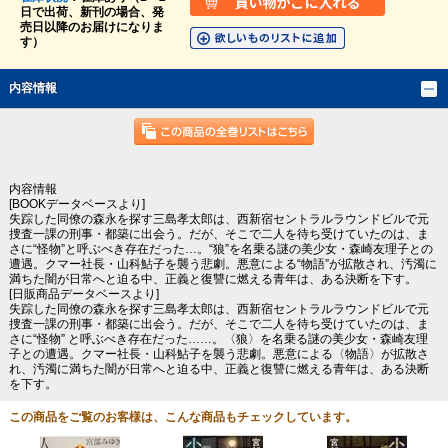
日で出荷、新刊の場合、発
売日以降のお届けになりま
す）
内容情報
内容情報
[BOOKデータベースより]
失踪した同僚の森永を探す三島孝太郎は、西新宿セントラルラウンドビルで元
捜査一課の刑事・都築に出会う。だが、そこで二人を待ち受けていたのは、ま
さに“怪物”と呼ぶべき存在だった…。“狼”を名乗る謎の美少女・森崎友理子との
遭遇。クマー社長・山科鮎子を襲う悲劇。悪意による“物語”が拡散され、汚濁に
満ちた闇が日常へと迫る中、正義と復讐に燃える青年は、ある決断を下す。
[日販商品データベースより]
失踪した同僚の森永を探す三島孝太郎は、西新宿セントラルラウンドビルで元
捜査一課の刑事・都築に出会う。だが、そこで二人を待ち受けていたのは、ま
さに“怪物” と呼ぶべき存在だった……。〈狼〉を名乗る謎の美少女・森崎友理
子との遭遇。クマー社長・山科鮎子を襲う悲劇。悪意による〈物語〉が拡散さ
れ、汚濁に満ちた闇が日常へと迫る中、正義と復讐に燃える青年は、ある決断
を下す。
この商品をご覧のお客様は、こんな商品もチェックしています。