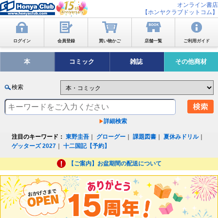
オンライン書店
【ホンヤクラブドットコム】
ログイン
会員登録
買い物かご
店舗一覧
ご利用ガイド
本
コミック
雑誌
その他商材
検索
詳細検索
注目のキーワード：
東野圭吾
｜
グローグー
｜
課題図書
｜
夏休みドリル
｜
ゲッターズ 2027
｜
十二国記【予約】
【ご案内】お盆期間の配送について