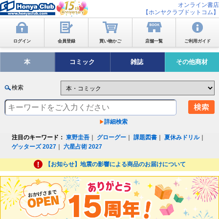
オンライン書店
【ホンヤクラブドットコム】
ログイン
会員登録
買い物かご
店舗一覧
ご利用ガイド
本
コミック
雑誌
その他商材
検索
詳細検索
注目のキーワード：
東野圭吾
｜
グローグー
｜
課題図書
｜
夏休みドリル
｜
ゲッターズ 2027
｜
六星占術 2027
【お知らせ】地震の影響による商品のお届けについて