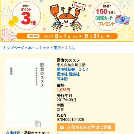
トップページ
>
本・コミック
>
実用
>
くらし
野食のススメ
東京自給自足生活
星海社新書 １１４
星海社
講談社
茸本朗
価格
1,078円
発行年月
2017年09月
判型
新書
ISBN
9784065104026
在庫状況
：品切れのためご