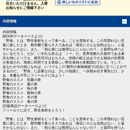
注文いただけません。入荷
お知らせにご登録下さい
内容情報
内容情報
[BOOKデータベースより]
「野食」とは「野生食材をとって食べる」ことを意味する。この耳慣れない言
葉に接したとき、都市圏で暮らす人であれば「身近にそんな自然はない」と返
すかもしれない。また、「初心者には無理なんじゃないの？」と疑問を持つ人
もいるだろう。だが、いずれも答えは「ノー」だ。世界有数の大都市である東
京を例にとっても、都市河川はもちろん、街路の植え込みでさえ独自の生態系
が形成され、簡単に利用できる美味しい野生食材が多数隠れている。そして、
あなたがその気になれば、いつでもこの“都市の食物連鎖”の頂点に立つことがで
きるのだ。「野食」に必要なのは、少しの知識と、一歩踏み出す勇気だけ。さ
あ、本書を片手にフィールドに出よう！
野食のススメ 初夏の章
野食のススメ 夏の章
野食のススメ 秋の章
野食のススメ 晩秋の章
野食のススメ 冬の章
野食のススメ 春の章
[日販商品データベースより]
フィールドに出て、野生食材をとろう！
「野食」とは「野生食材をとって食べる」ことを意味する。この耳慣れない言
葉に接したとき、都市圏で暮らす人であれば「身近にそんな自然はない」と返
すかもしれない。また、「初心者には無理なんじゃないの？」と疑問を持つ人