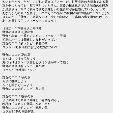
もいるだろう。だが、いずれも答えは「ノー」だ。世界有数の大都市である東
京を例にとっても、都市河川はもちろん、街路の植え込みでさえ独自の生態系
が形成され、簡単に利用できる美味しい野生食材が多数隠れている。そして、
あなたがその気になれば、いつでもこの“都市の食物連鎖”の頂点に立つことがで
きるのだ。「野食」に必要なのは、少しの知識と、一歩踏み出す勇気だけ。さ
あ、本書を片手にフィールドに出よう！
（目次）＊本書目次より抜粋
野食のススメ 初夏の章
野食初心者に一番おすすめのフィールド・干潟
初夏の水中には美味しい食材がいっぱい
野食のススメ的レシピ 初夏の章
コラム1 ?野食活動における危険について
野食のススメ 夏の章
まずは川に行ってみよう！
海に行けばタンパク質とビタミン源がすべて揃う
野食のススメ的レシピ 夏の章
コラム2 ?漁業権について
野食のススメ 秋の章
ガサに挑戦しよう
ヘビを捕まえてみよう
野食のススメ的レシピ 秋の章
野食のススメ 晩秋の章
サビキ釣りで最高に美味しい青物を釣ろう
晩秋は「ロゼット野草」が狙い目だ
野食のススメ的レシピ 晩秋の章
コラム3 ?釣り用語解説