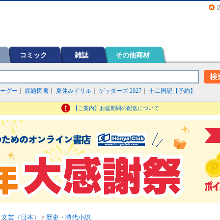
画（コミック）など在庫も充実
コミック
雑誌
その他商材
ーグー
｜
課題図書
｜
夏休みドリル
｜
ゲッターズ 2027
｜
十二国記【予約】
【ご案内】お盆期間の配送について
>
文芸（日本）
>
歴史・時代小説