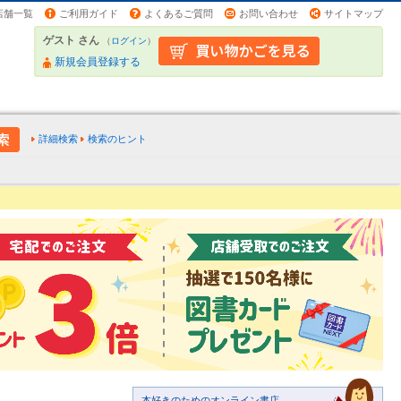
店舗一覧
ご利用ガイド
よくあるご質問
お問い合わせ
サイトマップ
ゲスト さん
（
ログイン
）
新規会員登録する
詳細検索
検索のヒント
本好きのためのオンライン書店