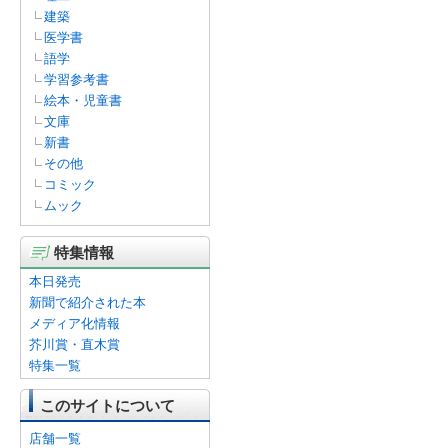
建築
医学書
語学
学習参考書
絵本・児童書
文庫
新書
その他
コミック
ムック
特集情報
本日発売
新聞で紹介された本
メディア化情報
芥川賞・直木賞
特集一覧
このサイトについて
店舗一覧