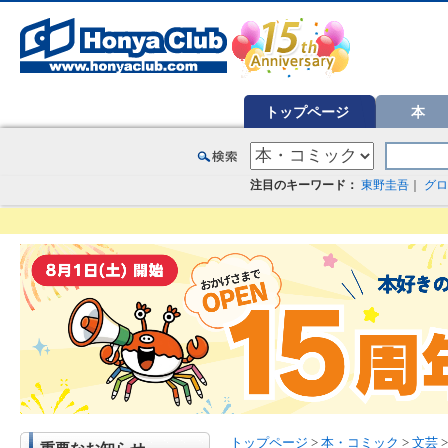
オンライン書店【ホンヤクラブ】はお好きな本屋での受け取りで送料無料！新刊予約・通販も。本（書籍）、雑誌、漫
トップページ
本
注目のキーワード：
東野圭吾
｜
グロ
トップページ
>
本・コミック
>
文芸