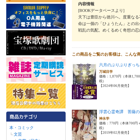
内容情報
[BOOKデータベースより]
天下は豊臣から徳川へ。度重なる
命は一個の「ひょうたん」との出
戦乱の気配。めくるめく奇想の忍
この商品をご覧のお客様は、こんな
六月のぶりぶりぎっち
万城目学
価格：1,870円（本体1,70
税）
【2024年06月発売】
浮雲心霊奇譚 菩薩の
神永学
価格：770円（本体700円
本・コミック
税）
【2019年02月発売】
文芸