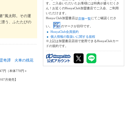
す。ご入会いただいたお客様には特典が盛りだくさ
ん！お近くのHonyaClub加盟書店でご入会、ご利用
いただけます。
者”風太郎。その運
Honya Club加盟書店は
にてご確認くださ
店舗一覧
に漂う、ふたたびの
い。
のマークが目印です。
HonyaClub会員規約
個人情報の取扱いに関する規程
※上記は加盟書店店頭で使用できるHonyaClubカー
ドの規約です。
霊奇譚 火車の残花
学
47円（本体770円＋
3年07月発売】