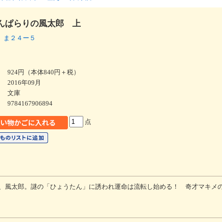
んぱらりの風太郎 上
 ま２４ー５
924円（本体840円＋税）
2016年09月
文庫
9784167906894
点
、風太郎。謎の「ひょうたん」に誘われ運命は流転し始める！ 奇才マキメ