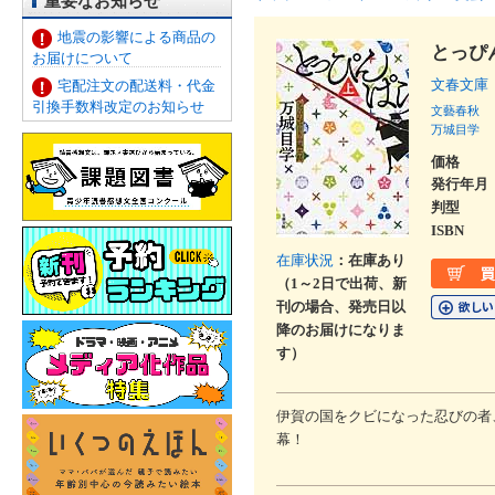
重要なお知らせ
地震の影響による商品の
とっぴ
お届けについて
文春文庫
宅配注文の配送料・代金
引換手数料改定のお知らせ
文藝春秋
万城目学
価格
発行年月
判型
ISBN
在庫状況
：在庫あり
（1～2日で出荷、新
刊の場合、発売日以
降のお届けになりま
す）
伊賀の国をクビになった忍びの者
幕！