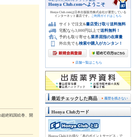
Honya Club.comへようこそ
Honya Club.comは日本出版販売株式会社が運営している
インターネット書店です。
ご利用ガイドはこちら
サイトで注文&
書店受け取り送料無料
宅配なら3,000円以上で
送料無料！
予約も取り寄せも
業界屈指の在庫量
外出先でも
検索や購入がカンタン！
店舗一覧はこちら
最近チェックした商品
履歴を残さない
Honya Clubカード
の超絶戦国絵巻、開
Honya Clubはお得な「本のポイントサービス」で