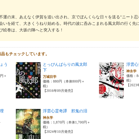
不運の末、あえなく伊賀を追い出され、京でぼんくらな日々を送る“ニート忍
会いを経て、大きくうねり始める。時代の波に呑みこまれる風太郎の行く先
び絵巻は、大坂の陣へと突入する！
商品もチェックしています。
ょう
とっぴんぱらりの風太郎
浮雲心
下
神永
0円＋
価格：8
万城目学
税）
価格：880円（本体800円＋
【202
税）
【2016年09月発売】
理
浮雲心霊奇譚 邪鬼の泪
神永学
＋
価格：1,870円（本体1,700円＋
税）
【2024年10月発売】