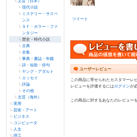
文芸（日本）
現代小説
ミステリー・サスペ
ツイート
ンス
ＳＦ・ホラー・ファ
ンタジー
歴史・時代小説
古典
全集
事典・書誌・年鑑
詩・短歌・俳句
ユーザーレビュー
ヤング・アダルト
エッセイ
この商品に寄せられたカスタマーレ
評論
レビューを評価するには
ログイン
が
その他
文芸（海外）
この商品に対するあなたのレビュー
実用
芸術・アート
ビジネス
コンピュータ
人文
理工