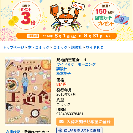
トップページ
>
本・コミック
>
コミック
>
講談社
>
ワイドＫＣ
局地的王道食 １
ワイドＫＣ モーニング
講談社
松本英子
価格
814円
発行年月
2016年07月
判型
コミック
ISBN
9784063378481
在庫状況
：品切れのためご