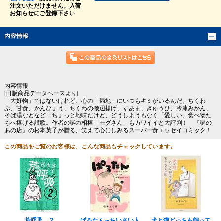
注文いただけません。入荷
お知らせにご登録下さい
内容情報
内容情報
[日販商品データベースより]
「大好物」ではないけれど、心の「局地」にいつもキミがいるんだ。ちくわ
ぶ、甘食、かんぴょう、ちくわの磯辺揚げ、すあま、ぎゅうひ、冷凍みかん、
そば湯などなど…ちょっと地味だけど、どうしようもなく「愛しい」食べ物た
ちへ捧げる讃歌。作者の謎の相棒「モグさん」もカワイイと大評判！ 『謎の
あの店』の松本英子が贈る、笑えて心にしみるスーパー食エッセイコミック！
この商品をご覧のお客様は、こんな商品もチェックしています。
荒呼吸 ２
ぱるたん～ちいさい人
犬と猫どっちも飼って