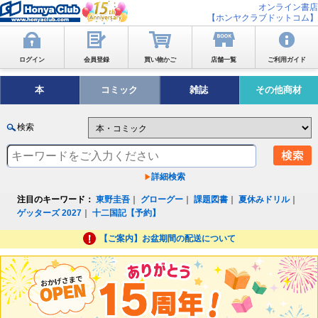
オンライン書店
【ホンヤクラブドットコム】
ログイン
会員登録
買い物かご
店舗一覧
ご利用ガイド
本
コミック
雑誌
その他商材
検索
詳細検索
注目のキーワード：
東野圭吾
｜
グローグー
｜
課題図書
｜
夏休みドリル
｜
ゲッターズ 2027
｜
十二国記【予約】
【ご案内】お盆期間の配送について