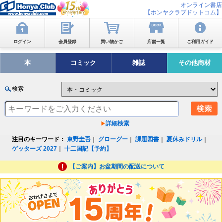
オンライン書店
【ホンヤクラブドットコム】
ログイン
会員登録
買い物かご
店舗一覧
ご利用ガイド
本
コミック
雑誌
その他商材
検索
詳細検索
注目のキーワード：
東野圭吾
｜
グローグー
｜
課題図書
｜
夏休みドリル
｜
ゲッターズ 2027
｜
十二国記【予約】
【ご案内】お盆期間の配送について