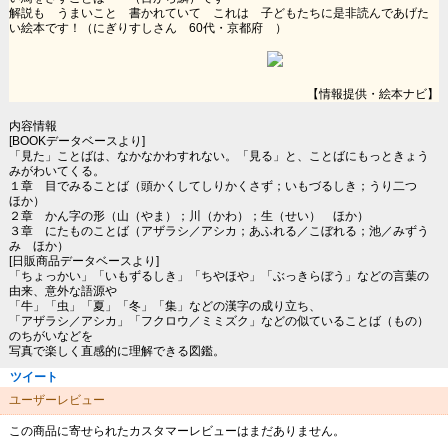
解説も うまいこと 書かれていて これは 子どもたちに是非読んであげた
い絵本です！（にぎりすしさん 60代・京都府 ）
【情報提供・絵本ナビ】
内容情報
[BOOKデータベースより]
「見た」ことばは、なかなかわすれない。「見る」と、ことばにもっときょう
みがわいてくる。
１章 目でみることば（頭かくしてしりかくさず；いもづるしき；うり二つ
ほか）
２章 かん字の形（山（やま）；川（かわ）；生（せい） ほか）
３章 にたものことば（アザラシ／アシカ；あふれる／こぼれる；池／みずう
み ほか）
[日販商品データベースより]
「ちょっかい」「いもずるしき」「ちやほや」「ぶっきらぼう」などの言葉の
由来、意外な語源や
「牛」「虫」「夏」「冬」「集」などの漢字の成り立ち、
「アザラシ／アシカ」「フクロウ／ミミズク」などの似ていることば（もの）
のちがいなどを
写真で楽しく直感的に理解できる図鑑。
ツイート
ユーザーレビュー
この商品に寄せられたカスタマーレビューはまだありません。