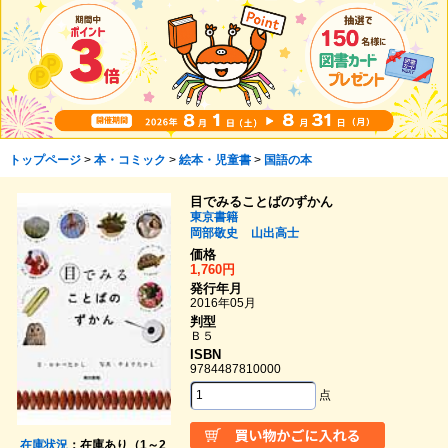
トップページ
>
本・コミック
>
絵本・児童書
>
国語の本
目でみることばのずかん
東京書籍
岡部敬史
山出高士
価格
1,760円
発行年月
2016年05月
判型
Ｂ５
ISBN
9784487810000
点
在庫状況
：在庫あり（1～2