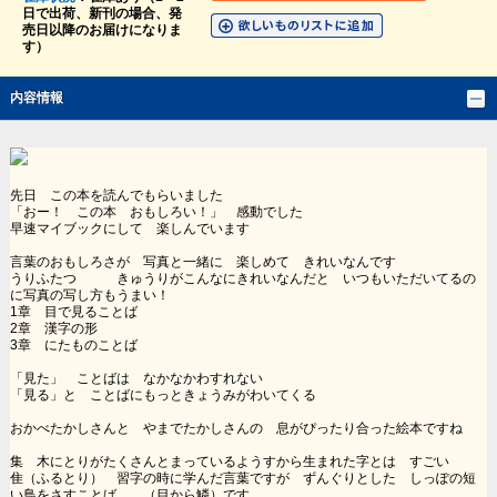
日で出荷、新刊の場合、発
売日以降のお届けになりま
す）
内容情報
先日 この本を読んでもらいました
「おー！ この本 おもしろい！」 感動でした
早速マイブックにして 楽しんでいます
言葉のおもしろさが 写真と一緒に 楽しめて きれいなんです
うりふたつ きゅうりがこんなにきれいなんだと いつもいただいてるの
に写真の写し方もうまい！
1章 目で見ることば
2章 漢字の形
3章 にたものことば
「見た」 ことばは なかなかわすれない
「見る」と ことばにもっときょうみがわいてくる
おかべたかしさんと やまでたかしさんの 息がぴったり合った絵本ですね
集 木にとりがたくさんとまっているようすから生まれた字とは すごい
隹（ふるとり） 習字の時に学んだ言葉ですが ずんぐりとした しっぽの短
い鳥をさすことば （目から鱗）です