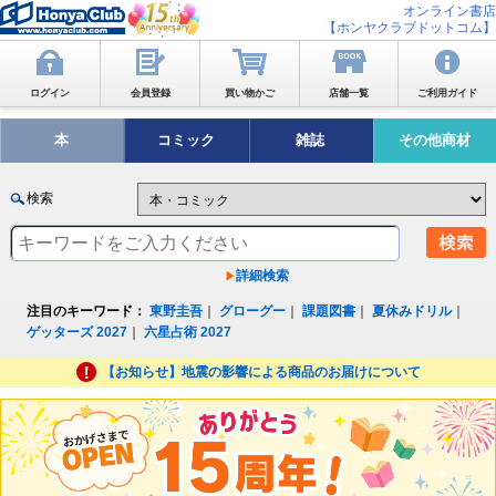
オンライン書店
【ホンヤクラブドットコム】
ログイン
会員登録
買い物かご
店舗一覧
ご利用ガイド
本
コミック
雑誌
その他商材
検索
詳細検索
注目のキーワード：
東野圭吾
｜
グローグー
｜
課題図書
｜
夏休みドリル
｜
ゲッターズ 2027
｜
六星占術 2027
【お知らせ】地震の影響による商品のお届けについて