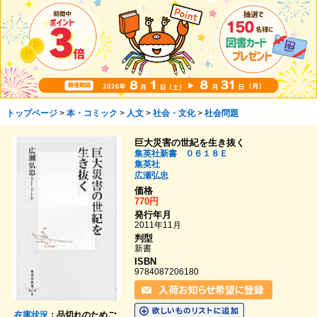
トップページ
>
本・コミック
>
人文
>
社会・文化
>
社会問題
巨大災害の世紀を生き抜く
集英社新書 ０６１８Ｅ
集英社
広瀬弘忠
価格
770円
発行年月
2011年11月
判型
新書
ISBN
9784087206180
在庫状況
：品切れのためご