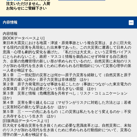
注文いただけません。入荷
お知らせにご登録下さい
内容情報
内容情報
[BOOKデータベースより]
東日本大震災における地震・津波・原発事故という複合災害は、まさに巨大化
する現代の災害を具現化した出来事であった。この大災害に遭遇して日本人の
意識・心理も劇的な変化を遂げた。「私だけは大丈夫」という正常性バイアス
にとらわれないこと、政府・マスコミ情報を鵜呑みにせず吟味する自己責任
力、企業の危機管理の新しい形が求められているのだ。自然災害に未知のリス
クが加わる現代を生き抜くために求められる行動指針について災害心理学の第
一人者が検証する。
第１章 二一世紀型の災害とは何か―原子力災害を経験して（自然災害と原子
力災害の違いは何か；原子力災害は非体感型 ほか）
第２章 原子力発電所はなぜ事故を起こしたか（事故につながった東京電力の
企業体質；原子力は必要だという揺るぎない前提 ほか）
第３章 災害と情報（危機意識を共有すべし；リスク・コミュニケーション
ほか）
第４章 災害を乗り越えるには（マゼランがリスクに対処した方法とは；若者
に災害対応の新たな芽はあるか ほか）
第５章 三・一一の先にあるもの（この災害は私たちをどう変えるのか；不安
と共存するという生き方 ほか）
[日販商品データベースより]
巨大化する複合災害を生き抜くために必要な意識改革とは。自然災害に、未知
のリスクが加わる現代を生き抜くために求められる行動指針について、災害心
理学の第一人者が検証する。