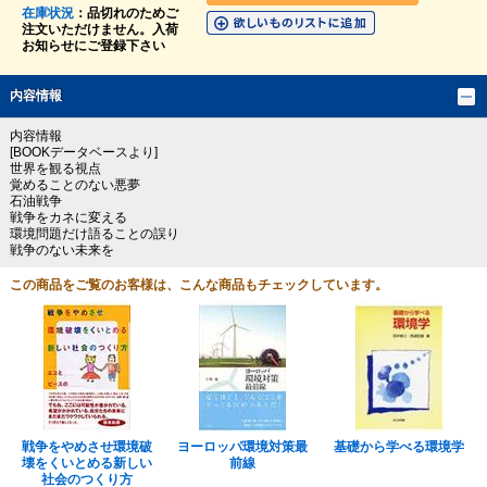
在庫状況
：品切れのためご
注文いただけません。入荷
お知らせにご登録下さい
内容情報
内容情報
[BOOKデータベースより]
世界を観る視点
覚めることのない悪夢
石油戦争
戦争をカネに変える
環境問題だけ語ることの誤り
戦争のない未来を
この商品をご覧のお客様は、こんな商品もチェックしています。
戦争をやめさせ環境破
ヨーロッパ環境対策最
基礎から学べる環境学
壊をくいとめる新しい
前線
社会のつくり方