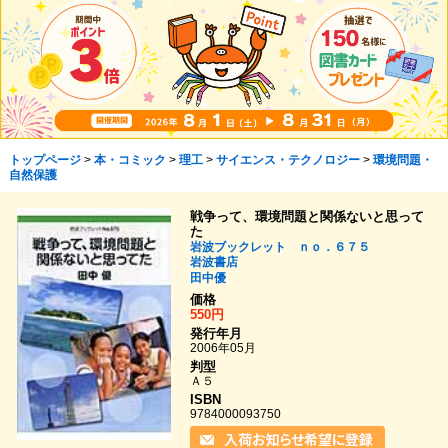
トップページ
>
本・コミック
>
理工
>
サイエンス・テクノロジー
>
環境問題・
自然保護
戦争って、環境問題と関係ないと思って
た
岩波ブックレット ｎｏ．６７５
岩波書店
田中優
価格
550円
発行年月
2006年05月
判型
Ａ５
ISBN
9784000093750