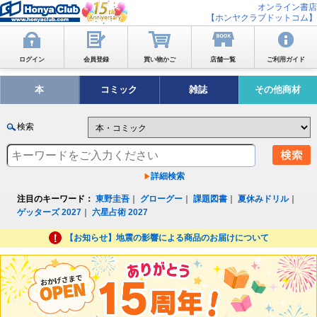
オンライン書店
【ホンヤクラブドットコム】
ログイン
会員登録
買い物かご
店舗一覧
ご利用ガイド
本
コミック
雑誌
その他商材
検索
詳細検索
注目のキーワード：
東野圭吾
｜
グローグー
｜
課題図書
｜
夏休みドリル
｜
ゲッターズ 2027
｜
六星占術 2027
【お知らせ】地震の影響による商品のお届けについて