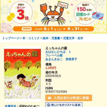
トップページ
>
本・コミック
>
絵本・児童書
>
児童文学・名作
えっちゃんの森
おはなしひろば １
フレーベル館
あまんきみこ
西巻茅子
価格
1,045円
発行年月
2002年06月
判型
Ａ５
ISBN
9784577024584
在庫状況
：品切れのためご