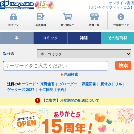
オンライン書店
【ホンヤクラブドットコム】
ログイン
会員登録
買い物かご
店舗一覧
ご利用ガイド
本
コミック
雑誌
その他商材
検索
詳細検索
注目のキーワード：
東野圭吾
｜
グローグー
｜
課題図書
｜
夏休みドリル
｜
ゲッターズ 2027
｜
十二国記【予約】
【ご案内】お盆期間の配送について