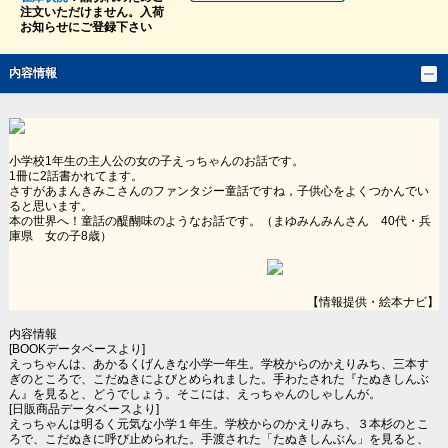
注文いただけません。入荷
お知らせにご登録下さい
内容情報
小学校1年生の主人公の女の子えっちゃんのお話です。
1冊に2話書かれてます。
さすがあまんきみこさんのファンタジー童話ですね，子供心をよくつかんでい
ると思います。
本の世界へ！童話の醍醐味のようなお話です。（まゆみんみんさん 40代・兵
庫県 女の子8歳）
【情報提供・絵本ナビ】
内容情報
[BOOKデータベースより]
えっちゃんは、あかるくげんきな小学一年生。学校からのかえりみち、三本す
ぎのところで、こだぬきによびとめられました。手わたされた『たぬきしんぶ
ん』を見ると、どうでしょう。そこには、えっちゃんのしゃしんが。
[日販商品データベースより]
えっちゃんは明るく元気な小学１年生。学校からのかえりみち、３本杉のとこ
ろで、こだぬきに呼び止められた。手渡された「たぬきしんぶん」を見ると、