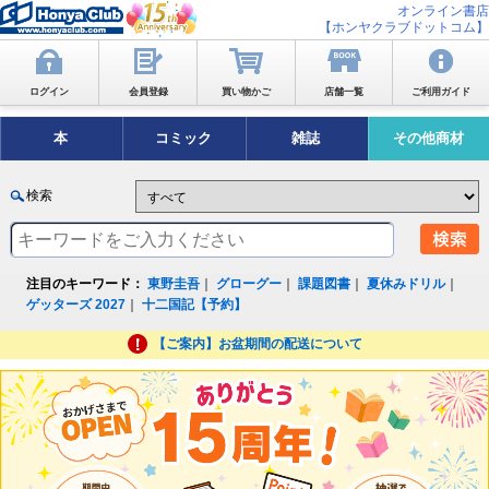
オンライン書店
【ホンヤクラブドットコム】
ログイン
会員登録
買い物かご
店舗一覧
ご利用ガイド
本
コミック
雑誌
その他商材
検索
注目のキーワード：
東野圭吾
｜
グローグー
｜
課題図書
｜
夏休みドリル
｜
ゲッターズ 2027
｜
十二国記【予約】
【ご案内】お盆期間の配送について