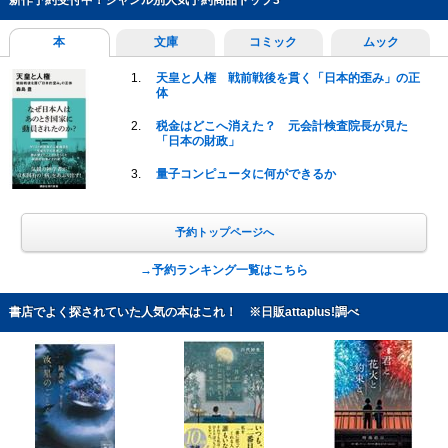
本
文庫
コミック
ムック
天皇と人権 戦前戦後を貫く「日本的歪み」の正
体
税金はどこへ消えた？ 元会計検査院長が見た
「日本の財政」
量子コンピュータに何ができるか
予約トップページへ
→予約ランキング一覧はこちら
書店でよく探されていた人気の本はこれ！
※日販attaplus!調べ