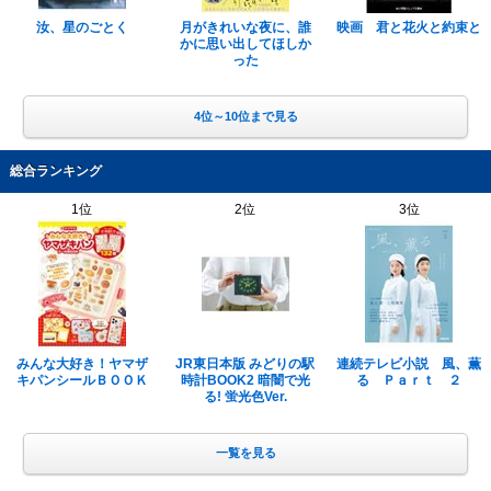
汝、星のごとく
月がきれいな夜に、誰
映画 君と花火と約束と
かに思い出してほしか
った
4位～10位まで見る
総合ランキング
1位
2位
3位
みんな大好き！ヤマザ
JR東日本版 みどりの駅
連続テレビ小説 風、薫
キパンシールＢＯＯＫ
時計BOOK2 暗闇で光
る Ｐａｒｔ ２
る! 蛍光色Ver.
一覧を見る