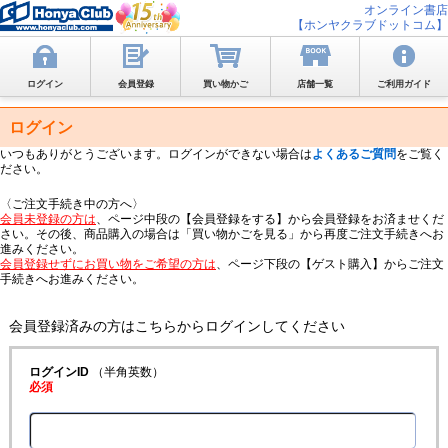
オンライン書店
【ホンヤクラブドットコム】
ログイン
会員登録
買い物かご
店舗一覧
ご利用ガイド
ログイン
いつもありがとうございます。ログインができない場合は
よくあるご質問
をご覧く
ださい。
〈ご注文手続き中の方へ〉
会員未登録の方は
、ページ中段の【会員登録をする】から会員登録をお済ませくだ
さい。その後、商品購入の場合は「買い物かごを見る」から再度ご注文手続きへお
進みください。
会員登録せずにお買い物をご希望の方は
、ページ下段の【ゲスト購入】からご注文
手続きへお進みください。
会員登録済みの方はこちらからログインしてください
ログインID
（半角英数）
必須