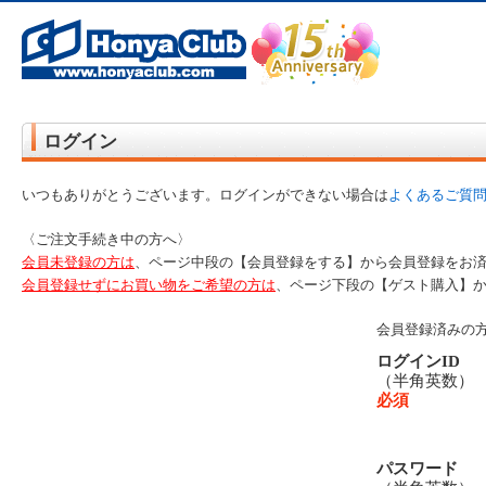
オンライン書店【ホンヤクラブ】はお好きな本屋での受け取りで送料無料！新刊予約・通販も。本（書籍）、雑誌、漫
ログイン
いつもありがとうございます。ログインができない場合は
よくあるご質
〈ご注文手続き中の方へ〉
会員未登録の方は
、ページ中段の【会員登録をする】から会員登録をお
会員登録せずにお買い物をご希望の方は
、ページ下段の【ゲスト購入】
会員登録済みの
ログインID
（半角英数
必須
パスワード