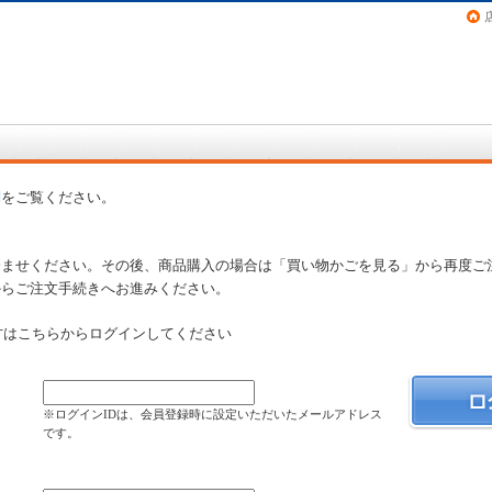
画（コミック）など在庫も充実
問
をご覧ください。
済ませください。その後、商品購入の場合は「買い物かごを見る」から再度ご
からご注文手続きへお進みください。
方はこちらからログインしてください
）
※ログインIDは、会員登録時に設定いただいたメールアドレス
です。