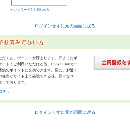
）
パスワードをお忘れの方
ログインせずに元の画面に戻る
ただくと、ポイントが貯まります。貯まったポ
イトでご利用いただける他、Honya Clubカー
店舗のポイントに交換できます。更に、お近く
の在庫がサイト上で確認できる等、様々なサー
意しております。
コチラ
ログインせずに元の画面に戻る
書店【ホンヤクラブ】はお好きな本屋での受け取りで送料無料！新刊予約・通販も。本（書籍）、雑誌、漫画（コミック）な