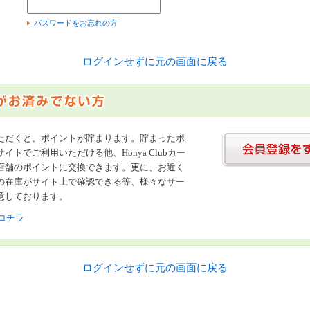
）
パスワードをお忘れの方
ログインせずに元の画面に戻る
ただくと、ポイントが貯まります。貯まったポ
イトでご利用いただける他、Honya Clubカー
店舗のポイントに交換できます。更に、お近く
の在庫がサイト上で確認できる等、様々なサー
意しております。
コチラ
ログインせずに元の画面に戻る
書店【ホンヤクラブ】はお好きな本屋での受け取りで送料無料！新刊予約・通販も。本（書籍）、雑誌、漫画（コミック）な