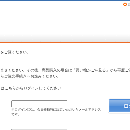
画（コミック）など在庫も充実
問
をご覧ください。
済ませください。その後、商品購入の場合は「買い物かごを見る」から再度ご
からご注文手続きへお進みください。
方はこちらからログインしてください
）
※ログインIDは、会員登録時に設定いただいたメールアドレス
です。