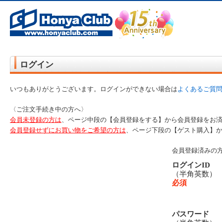
オンライン書店【ホンヤクラブ】はお好きな本屋での受け取りで送料無料！新刊予約・通販も。本（書籍）、雑誌、漫
ログイン
いつもありがとうございます。ログインができない場合は
よくあるご質
〈ご注文手続き中の方へ〉
会員未登録の方は
、ページ中段の【会員登録をする】から会員登録をお
会員登録せずにお買い物をご希望の方は
、ページ下段の【ゲスト購入】
会員登録済みの
ログインID
（半角英数
必須
パスワード