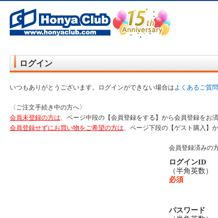
オンライン書店【ホンヤクラブ】はお好きな本屋での受け取りで送料無料！新刊予約・通販も。本（書籍）、雑誌、漫
ログイン
いつもありがとうございます。ログインができない場合は
よくあるご質
〈ご注文手続き中の方へ〉
会員未登録の方は
、ページ中段の【会員登録をする】から会員登録をお
会員登録せずにお買い物をご希望の方は
、ページ下段の【ゲスト購入】
会員登録済みの
ログインID
（半角英数
必須
パスワード