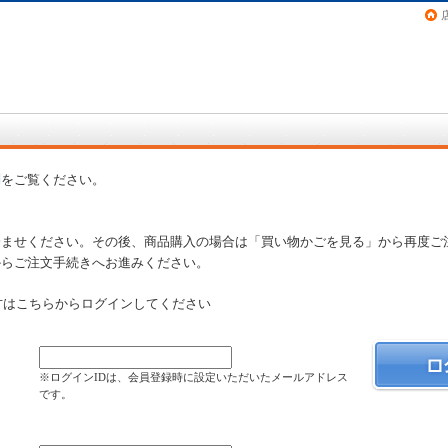
画（コミック）など在庫も充実
問
をご覧ください。
済ませください。その後、商品購入の場合は「買い物かごを見る」から再度ご
からご注文手続きへお進みください。
方はこちらからログインしてください
）
※ログインIDは、会員登録時に設定いただいたメールアドレス
です。