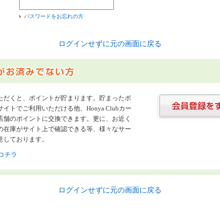
）
パスワードをお忘れの方
ログインせずに元の画面に戻る
ただくと、ポイントが貯まります。貯まったポ
イトでご利用いただける他、Honya Clubカー
店舗のポイントに交換できます。更に、お近く
の在庫がサイト上で確認できる等、様々なサー
意しております。
コチラ
ログインせずに元の画面に戻る
書店【ホンヤクラブ】はお好きな本屋での受け取りで送料無料！新刊予約・通販も。本（書籍）、雑誌、漫画（コミック）な