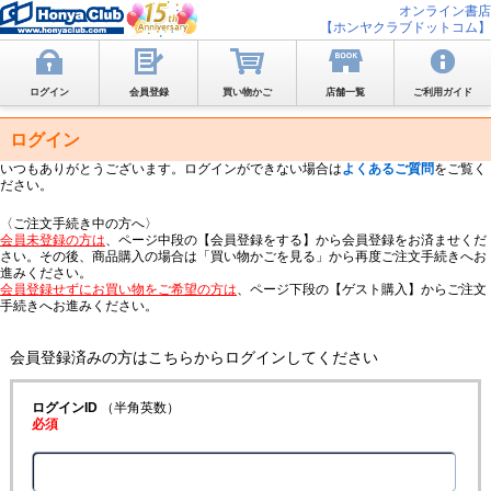
オンライン書店
【ホンヤクラブドットコム】
ログイン
会員登録
買い物かご
店舗一覧
ご利用ガイド
ログイン
いつもありがとうございます。ログインができない場合は
よくあるご質問
をご覧く
ださい。
〈ご注文手続き中の方へ〉
会員未登録の方は
、ページ中段の【会員登録をする】から会員登録をお済ませくだ
さい。その後、商品購入の場合は「買い物かごを見る」から再度ご注文手続きへお
進みください。
会員登録せずにお買い物をご希望の方は
、ページ下段の【ゲスト購入】からご注文
手続きへお進みください。
会員登録済みの方はこちらからログインしてください
ログインID
（半角英数）
必須