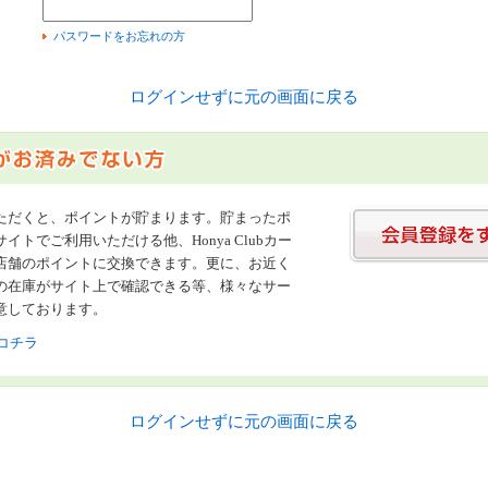
）
パスワードをお忘れの方
ログインせずに元の画面に戻る
ただくと、ポイントが貯まります。貯まったポ
イトでご利用いただける他、Honya Clubカー
店舗のポイントに交換できます。更に、お近く
の在庫がサイト上で確認できる等、様々なサー
意しております。
コチラ
ログインせずに元の画面に戻る
書店【ホンヤクラブ】はお好きな本屋での受け取りで送料無料！新刊予約・通販も。本（書籍）、雑誌、漫画（コミック）な