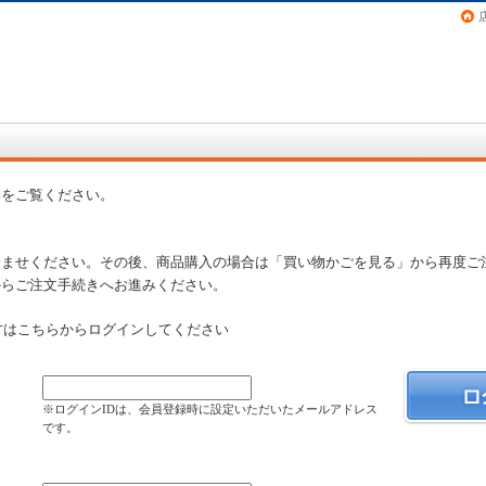
画（コミック）など在庫も充実
問
をご覧ください。
済ませください。その後、商品購入の場合は「買い物かごを見る」から再度ご
からご注文手続きへお進みください。
方はこちらからログインしてください
）
※ログインIDは、会員登録時に設定いただいたメールアドレス
です。