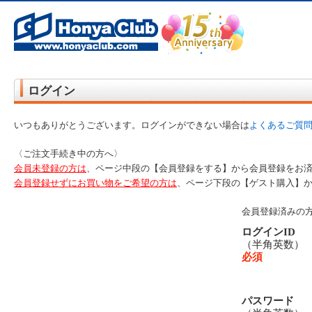
オンライン書店【ホンヤクラブ】はお好きな本屋での受け取りで送料無料！新刊予約・通販も。本（書籍）、雑誌、漫
ログイン
いつもありがとうございます。ログインができない場合は
よくあるご質
〈ご注文手続き中の方へ〉
会員未登録の方は
、ページ中段の【会員登録をする】から会員登録をお
会員登録せずにお買い物をご希望の方は
、ページ下段の【ゲスト購入】
会員登録済みの
ログインID
（半角英数
必須
パスワード