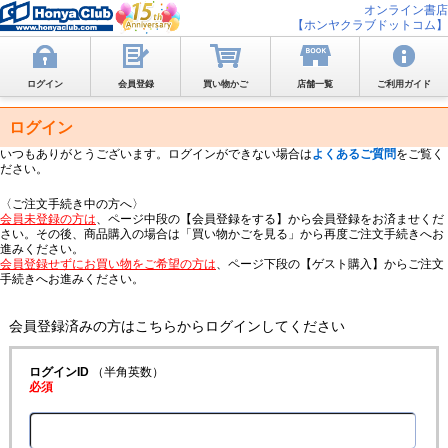
オンライン書店
【ホンヤクラブドットコム】
ログイン
会員登録
買い物かご
店舗一覧
ご利用ガイド
ログイン
いつもありがとうございます。ログインができない場合は
よくあるご質問
をご覧く
ださい。
〈ご注文手続き中の方へ〉
会員未登録の方は
、ページ中段の【会員登録をする】から会員登録をお済ませくだ
さい。その後、商品購入の場合は「買い物かごを見る」から再度ご注文手続きへお
進みください。
会員登録せずにお買い物をご希望の方は
、ページ下段の【ゲスト購入】からご注文
手続きへお進みください。
会員登録済みの方はこちらからログインしてください
ログインID
（半角英数）
必須