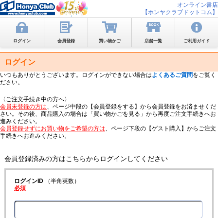
オンライン書店
【ホンヤクラブドットコム】
ログイン
会員登録
買い物かご
店舗一覧
ご利用ガイド
ログイン
いつもありがとうございます。ログインができない場合は
よくあるご質問
をご覧く
ださい。
〈ご注文手続き中の方へ〉
会員未登録の方は
、ページ中段の【会員登録をする】から会員登録をお済ませくだ
さい。その後、商品購入の場合は「買い物かごを見る」から再度ご注文手続きへお
進みください。
会員登録せずにお買い物をご希望の方は
、ページ下段の【ゲスト購入】からご注文
手続きへお進みください。
会員登録済みの方はこちらからログインしてください
ログインID
（半角英数）
必須