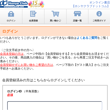
オンライン書店
【ホンヤクラブドットコム】
ログイン
会員登録
買い物かご
店舗一覧
ご利用ガイド
ログイン
いつもありがとうございます。ログインができない場合は
よくあるご質問
をご覧く
ださい。
〈ご注文手続き中の方へ〉
会員未登録の方は
、ページ中段の【会員登録をする】から会員登録をお済ませくだ
さい。その後、商品購入の場合は「買い物かごを見る」から再度ご注文手続きへお
進みください。
会員登録せずにお買い物をご希望の方は
、ページ下段の【ゲスト購入】からご注文
手続きへお進みください。
会員登録済みの方はこちらからログインしてください
ログインID
（半角英数）
必須