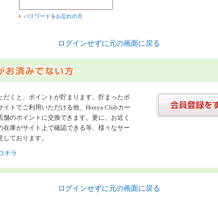
）
パスワードをお忘れの方
ログインせずに元の画面に戻る
ただくと、ポイントが貯まります。貯まったポ
イトでご利用いただける他、Honya Clubカー
店舗のポイントに交換できます。更に、お近く
の在庫がサイト上で確認できる等、様々なサー
意しております。
コチラ
ログインせずに元の画面に戻る
書店【ホンヤクラブ】はお好きな本屋での受け取りで送料無料！新刊予約・通販も。本（書籍）、雑誌、漫画（コミック）な