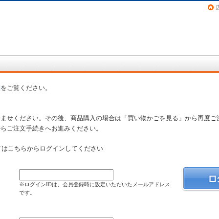
画（コミック）など在庫も充実
問
をご覧ください。
済ませください。その後、商品購入の場合は「買い物かごを見る」から再度ご
からご注文手続きへお進みください。
方はこちらからログインしてください
）
※ログインIDは、会員登録時に設定いただいたメールアドレス
です。