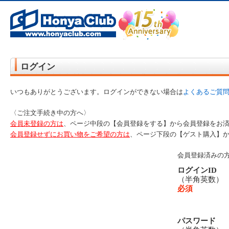
オンライン書店【ホンヤクラブ】はお好きな本屋での受け取りで送料無料！新刊予約・通販も。本（書籍）、雑誌、漫
ログイン
いつもありがとうございます。ログインができない場合は
よくあるご質
〈ご注文手続き中の方へ〉
会員未登録の方は
、ページ中段の【会員登録をする】から会員登録をお
会員登録せずにお買い物をご希望の方は
、ページ下段の【ゲスト購入】
会員登録済みの
ログインID
（半角英数
必須
パスワード