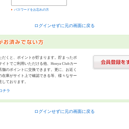
）
パスワードをお忘れの方
ログインせずに元の画面に戻る
ただくと、ポイントが貯まります。貯まったポ
イトでご利用いただける他、Honya Clubカー
店舗のポイントに交換できます。更に、お近く
の在庫がサイト上で確認できる等、様々なサー
意しております。
コチラ
ログインせずに元の画面に戻る
書店【ホンヤクラブ】はお好きな本屋での受け取りで送料無料！新刊予約・通販も。本（書籍）、雑誌、漫画（コミック）な