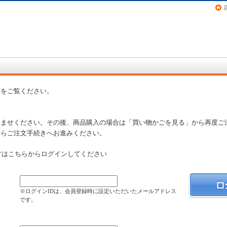
画（コミック）など在庫も充実
問
をご覧ください。
済ませください。その後、商品購入の場合は「買い物かごを見る」から再度ご
からご注文手続きへお進みください。
方はこちらからログインしてください
）
※ログインIDは、会員登録時に設定いただいたメールアドレス
です。