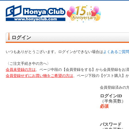
オンライン書店【ホンヤクラブ】はお好きな本屋での受け取りで送料無料！新刊予約・通販も。本（書籍）、雑誌、漫
ログイン
いつもありがとうございます。ログインができない場合は
よくあるご質
〈ご注文手続き中の方へ〉
会員未登録の方は
、ページ中段の【会員登録をする】から会員登録をお
会員登録せずにお買い物をご希望の方は
、ページ下段の【ゲスト購入】
会員登録済みの
ログインID
（半角英数
必須
パスワード