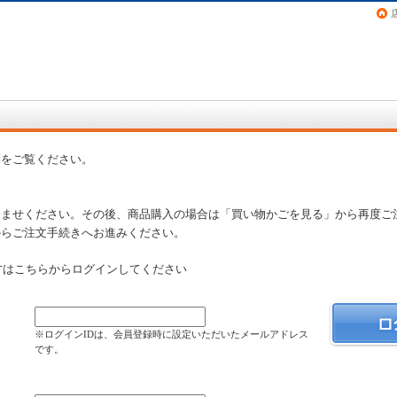
画（コミック）など在庫も充実
問
をご覧ください。
済ませください。その後、商品購入の場合は「買い物かごを見る」から再度ご
からご注文手続きへお進みください。
方はこちらからログインしてください
）
※ログインIDは、会員登録時に設定いただいたメールアドレス
です。