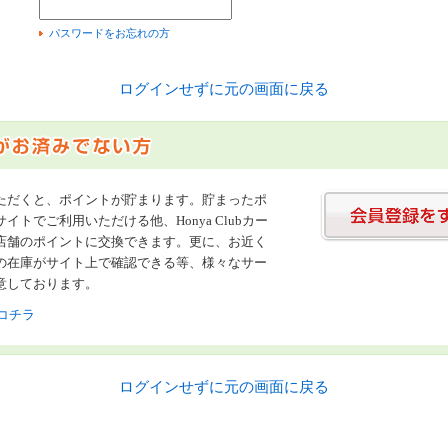
）
パスワードをお忘れの方
ログインせずに元の画面に戻る
ただくと、ポイントが貯まります。貯まったポ
イトでご利用いただける他、Honya Clubカー
店舗のポイントに交換できます。更に、お近く
の在庫がサイト上で確認できる等、様々なサー
意しております。
コチラ
ログインせずに元の画面に戻る
書店【ホンヤクラブ】はお好きな本屋での受け取りで送料無料！新刊予約・通販も。本（書籍）、雑誌、漫画（コミック）な