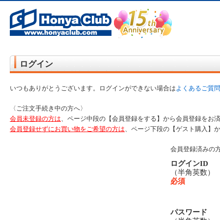
オンライン書店【ホンヤクラブ】はお好きな本屋での受け取りで送料無料！新刊予約・通販も。本（書籍）、雑誌、漫
ログイン
いつもありがとうございます。ログインができない場合は
よくあるご質
〈ご注文手続き中の方へ〉
会員未登録の方は
、ページ中段の【会員登録をする】から会員登録をお
会員登録せずにお買い物をご希望の方は
、ページ下段の【ゲスト購入】
会員登録済みの
ログインID
（半角英数
必須
パスワード