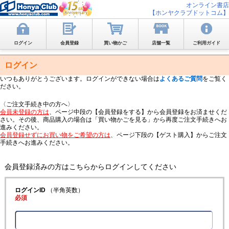
オンライン書店
【ホンヤクラブドットコム】
ログイン
会員登録
買い物かご
店舗一覧
ご利用ガイド
ログイン
いつもありがとうございます。ログインができない場合は
よくあるご質問
をご覧く
ださい。
〈ご注文手続き中の方へ〉
会員未登録の方は
、ページ中段の【会員登録をする】から会員登録をお済ませくだ
さい。その後、商品購入の場合は「買い物かごを見る」から再度ご注文手続きへお
進みください。
会員登録せずにお買い物をご希望の方は
、ページ下段の【ゲスト購入】からご注文
手続きへお進みください。
会員登録済みの方はこちらからログインしてください
ログインID
（半角英数）
必須